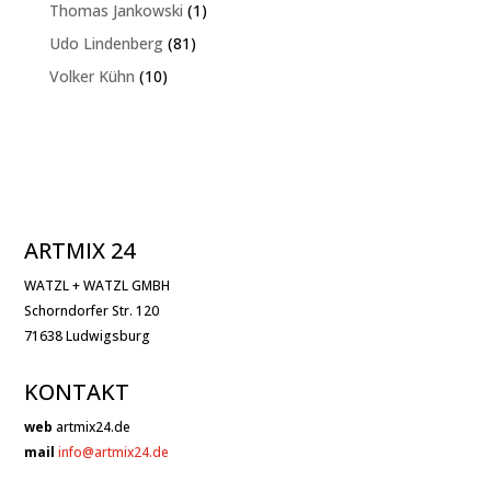
Produkte
1
Thomas Jankowski
1
Produkt
81
Udo Lindenberg
81
Produkte
10
Volker Kühn
10
Produkte
ARTMIX 24
WATZL + WATZL GMBH
Schorndorfer Str. 120
71638 Ludwigsburg
KONTAKT
web
artmix24.de
mail
info@artmix24.de