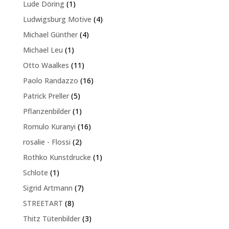
1
Lude Döring
1
Produkt
4
Ludwigsburg Motive
4
Produkte
4
Michael Günther
4
Produkte
1
Michael Leu
1
Produkt
11
Otto Waalkes
11
Produkte
16
Paolo Randazzo
16
Produkte
5
Patrick Preller
5
Produkte
1
Pflanzenbilder
1
Produkt
16
Romulo Kuranyi
16
Produkte
2
rosalie - Flossi
2
Produkte
1
Rothko Kunstdrucke
1
Produkt
1
Schlote
1
Produkt
7
Sigrid Artmann
7
Produkte
8
STREETART
8
Produkte
3
Thitz Tütenbilder
3