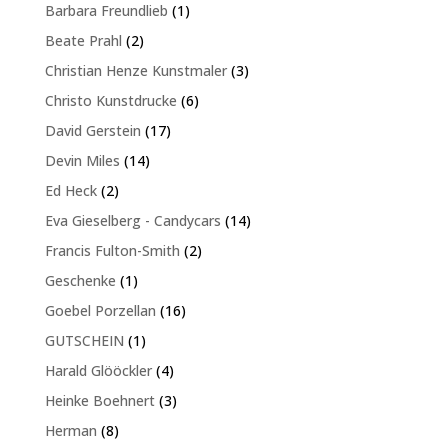
Produkte
1
Barbara Freundlieb
1
Produkt
2
Beate Prahl
2
Produkte
3
Christian Henze Kunstmaler
3
Produkte
6
Christo Kunstdrucke
6
Produkte
17
David Gerstein
17
Produkte
14
Devin Miles
14
Produkte
2
Ed Heck
2
Produkte
14
Eva Gieselberg - Candycars
14
Produkte
2
Francis Fulton-Smith
2
Produkte
1
Geschenke
1
Produkt
16
Goebel Porzellan
16
Produkte
1
GUTSCHEIN
1
Produkt
4
Harald Glööckler
4
Produkte
3
Heinke Boehnert
3
Produkte
8
Herman
8