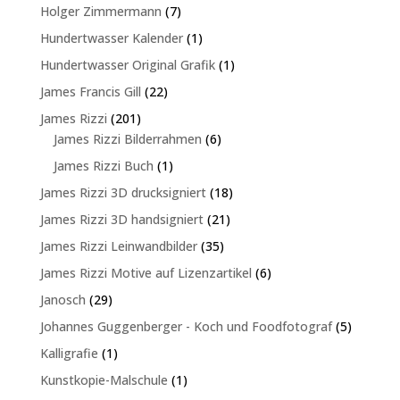
Produkte
7
Holger Zimmermann
7
Produkte
1
Hundertwasser Kalender
1
Produkt
1
Hundertwasser Original Grafik
1
Produkt
22
James Francis Gill
22
Produkte
201
James Rizzi
201
Produkte
6
James Rizzi Bilderrahmen
6
Produkte
1
James Rizzi Buch
1
Produkt
18
James Rizzi 3D drucksigniert
18
Produkte
21
James Rizzi 3D handsigniert
21
Produkte
35
James Rizzi Leinwandbilder
35
Produkte
6
James Rizzi Motive auf Lizenzartikel
6
Produkte
29
Janosch
29
Produkte
5
Johannes Guggenberger - Koch und Foodfotograf
5
Produkte
1
Kalligrafie
1
Produkt
1
Kunstkopie-Malschule
1
Produkt