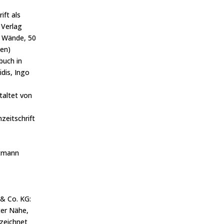
ift als
 Verlag
0 Wände, 50
ien)
buch in
dis, Ingo
altet von
hzeitschrift
rtmann
& Co. KG:
ter Nähe,
zeichnet