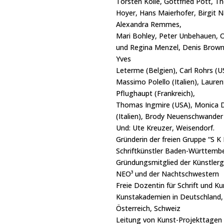
Torsten Kolle, Gottfried Pott, 
Hoyer, Hans Maierhofer, Birgit N
Alexandra Remmes,
Mari Bohley, Peter Unbehauen, O
und Regina Menzel, Denis Brown 
Yves
Leterme (Belgien), Carl Rohrs (U
Massimo Polello (Italien), Lauren
Pflughaupt (Frankreich),
Thomas Ingmire (USA), Monica
(Italien), Brody Neuenschwander 
Und: Ute Kreuzer, Weisendorf.
Gründerin der freien Gruppe “S K
Schriftkünstler Baden-Württemb
Gründungsmitglied der Künstler
NEO³ und der Nachtschwestern
Freie Dozentin für Schrift und K
Kunstakademien in Deutschland,
Österreich, Schweiz
Leitung von Kunst-Projekttagen