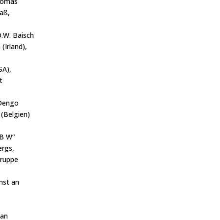
Thomas
aß,
.W. Baisch
(Irland),
SA),
t
 Dengo
(Belgien)
 B W“
ergs,
gruppe
unst an
 an