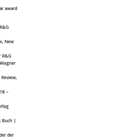
dar award
 R&G
ew, New
r R&G
r Wagner
s Review,
18 –
erlag
 Buch |
er der