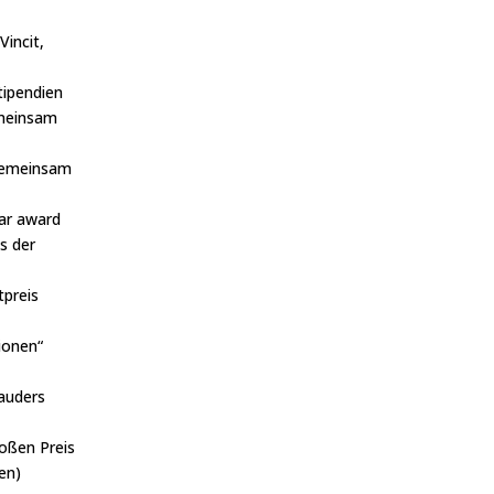
Vincit,
tipendien
meinsam
gemeinsam
dar award
s der
tpreis
ionen“
auders
roßen Preis
en)