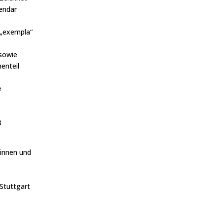
endar
 „exempla“
 sowie
nenteil
e
.
3
rinnen und
Stuttgart