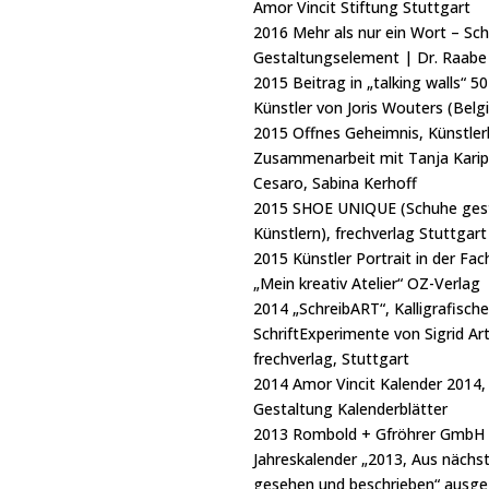
Amor Vincit Stiftung Stuttgart
2016 Mehr als nur ein Wort – Schr
Gestaltungselement | Dr. Raabe
2015 Beitrag in „talking walls“ 5
Künstler von Joris Wouters (Belg
2015 Offnes Geheimnis, Künstler
Zusammenarbeit mit Tanja Karipi
Cesaro, Sabina Kerhoff
2015 SHOE UNIQUE (Schuhe gest
Künstlern), frechverlag Stuttgart
2015 Künstler Portrait in der Fac
„Mein kreativ Atelier“ OZ-Verlag
2014 „SchreibART“, Kalligrafische
SchriftExperimente von Sigrid A
frechverlag, Stuttgart
2014 Amor Vincit Kalender 2014,
Gestaltung Kalenderblätter
2013 Rombold + Gfröhrer GmbH 
Jahreskalender „2013, Aus nächs
gesehen und beschrieben“ ausge