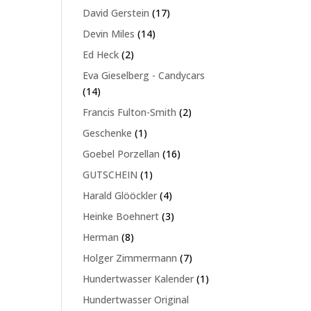
Produkte
17
David Gerstein
17
Produkte
14
Devin Miles
14
Produkte
2
Ed Heck
2
Produkte
Eva Gieselberg - Candycars
14
14
Produkte
2
Francis Fulton-Smith
2
Produkte
1
Geschenke
1
Produkt
16
Goebel Porzellan
16
Produkte
1
GUTSCHEIN
1
Produkt
4
Harald Glööckler
4
Produkte
3
Heinke Boehnert
3
Produkte
8
Herman
8
Produkte
7
Holger Zimmermann
7
Produkte
1
Hundertwasser Kalender
1
Produkt
Hundertwasser Original