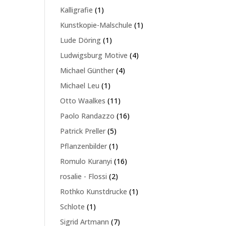
Produkte
1
Kalligrafie
1
Produkt
1
Kunstkopie-Malschule
1
Produkt
1
Lude Döring
1
Produkt
4
Ludwigsburg Motive
4
Produkte
4
Michael Günther
4
Produkte
1
Michael Leu
1
Produkt
11
Otto Waalkes
11
Produkte
16
Paolo Randazzo
16
Produkte
5
Patrick Preller
5
Produkte
1
Pflanzenbilder
1
Produkt
16
Romulo Kuranyi
16
Produkte
2
rosalie - Flossi
2
Produkte
1
Rothko Kunstdrucke
1
Produkt
1
Schlote
1
Produkt
7
Sigrid Artmann
7