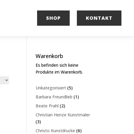
SHOP
KONTAKT
Warenkorb
Es befinden sich keine
Produkte im Warenkorb.
5
Unkategorisiert
5
Produkte
1
Barbara Freundlieb
1
Produkt
2
Beate Prahl
2
Produkte
Christian Henze Kunstmaler
3
3
Produkte
6
Christo Kunstdrucke
6