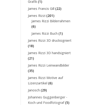
1
Grafik
1
Produkt
22
James Francis Gill
22
Produkte
201
James Rizzi
201
Produkte
James Rizzi Bilderrahmen
6
6
Produkte
1
James Rizzi Buch
1
Produkt
James Rizzi 3D drucksigniert
18
18
Produkte
James Rizzi 3D handsigniert
21
21
Produkte
James Rizzi Leinwandbilder
35
35
Produkte
James Rizzi Motive auf
6
Lizenzartikel
6
Produkte
29
Janosch
29
Produkte
Johannes Guggenberger -
5
Koch und Foodfotograf
5