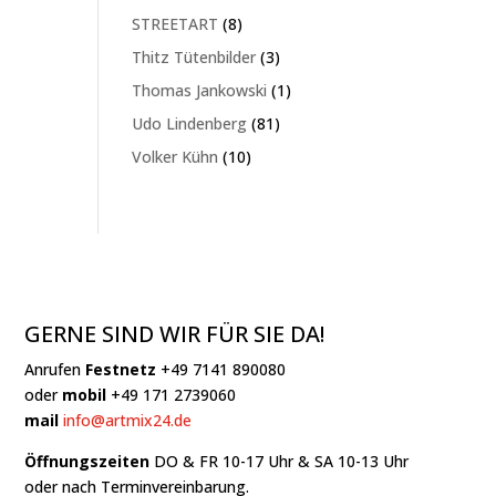
Produkte
8
STREETART
8
Produkte
3
Thitz Tütenbilder
3
Produkte
1
Thomas Jankowski
1
Produkt
81
Udo Lindenberg
81
Produkte
10
Volker Kühn
10
Produkte
GERNE SIND WIR FÜR SIE DA!
Anrufen
Festnetz
+49 7141 890080
oder
mobil
+49 171 2739060
mail
info@artmix24.de
Öffnungszeiten
DO & FR 10-17 Uhr & SA 10-13 Uhr
oder nach Terminvereinbarung.