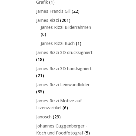
1
Grafik
1
Produkt
22
James Francis Gill
22
Produkte
201
James Rizzi
201
Produkte
James Rizzi Bilderrahmen
6
6
Produkte
1
James Rizzi Buch
1
Produkt
James Rizzi 3D drucksigniert
18
18
Produkte
James Rizzi 3D handsigniert
21
21
Produkte
James Rizzi Leinwandbilder
35
35
Produkte
James Rizzi Motive auf
6
Lizenzartikel
6
Produkte
29
Janosch
29
Produkte
Johannes Guggenberger -
5
Koch und Foodfotograf
5