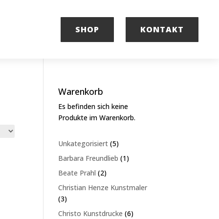
SHOP
KONTAKT
Warenkorb
Es befinden sich keine
Produkte im Warenkorb.
5
Unkategorisiert
5
Produkte
1
Barbara Freundlieb
1
Produkt
2
Beate Prahl
2
Produkte
Christian Henze Kunstmaler
3
3
Produkte
6
Christo Kunstdrucke
6