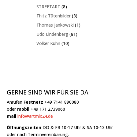
Produkte
8
STREETART
8
Produkte
3
Thitz Tütenbilder
3
Produkte
1
Thomas Jankowski
1
Produkt
81
Udo Lindenberg
81
Produkte
10
Volker Kühn
10
Produkte
GERNE SIND WIR FÜR SIE DA!
Anrufen
Festnetz
+49 7141 890080
oder
mobil
+49 171 2739060
mail
info@artmix24.de
Öffnungszeiten
DO & FR 10-17 Uhr & SA 10-13 Uhr
oder nach Terminvereinbarung.