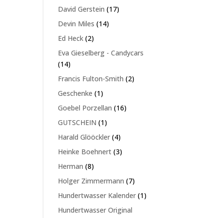
Produkte
17
David Gerstein
17
Produkte
14
Devin Miles
14
Produkte
2
Ed Heck
2
Produkte
Eva Gieselberg - Candycars
14
14
Produkte
2
Francis Fulton-Smith
2
Produkte
1
Geschenke
1
Produkt
16
Goebel Porzellan
16
Produkte
1
GUTSCHEIN
1
Produkt
4
Harald Glööckler
4
Produkte
3
Heinke Boehnert
3
Produkte
8
Herman
8
Produkte
7
Holger Zimmermann
7
Produkte
1
Hundertwasser Kalender
1
Produkt
Hundertwasser Original