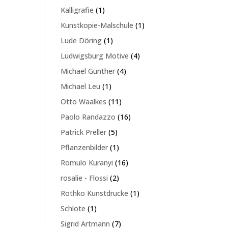
Produkte
1
Kalligrafie
1
Produkt
1
Kunstkopie-Malschule
1
Produkt
1
Lude Döring
1
Produkt
4
Ludwigsburg Motive
4
Produkte
4
Michael Günther
4
Produkte
1
Michael Leu
1
Produkt
11
Otto Waalkes
11
Produkte
16
Paolo Randazzo
16
Produkte
5
Patrick Preller
5
Produkte
1
Pflanzenbilder
1
Produkt
16
Romulo Kuranyi
16
Produkte
2
rosalie - Flossi
2
Produkte
1
Rothko Kunstdrucke
1
Produkt
1
Schlote
1
Produkt
7
Sigrid Artmann
7