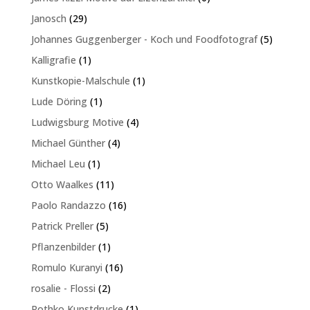
Produkte
29
Janosch
29
Produkte
5
Johannes Guggenberger - Koch und Foodfotograf
5
Produkte
1
Kalligrafie
1
Produkt
1
Kunstkopie-Malschule
1
Produkt
1
Lude Döring
1
Produkt
4
Ludwigsburg Motive
4
Produkte
4
Michael Günther
4
Produkte
1
Michael Leu
1
Produkt
11
Otto Waalkes
11
Produkte
16
Paolo Randazzo
16
Produkte
5
Patrick Preller
5
Produkte
1
Pflanzenbilder
1
Produkt
16
Romulo Kuranyi
16
Produkte
2
rosalie - Flossi
2
Produkte
1
Rothko Kunstdrucke
1