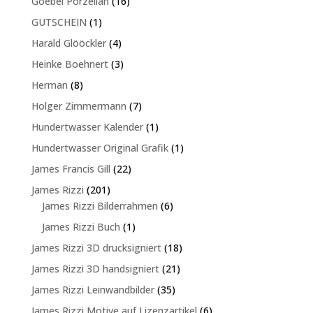
16
Goebel Porzellan
16
Produkte
1
GUTSCHEIN
1
Produkt
4
Harald Glööckler
4
Produkte
3
Heinke Boehnert
3
Produkte
8
Herman
8
Produkte
7
Holger Zimmermann
7
Produkte
1
Hundertwasser Kalender
1
Produkt
1
Hundertwasser Original Grafik
1
Produkt
22
James Francis Gill
22
Produkte
201
James Rizzi
201
Produkte
6
James Rizzi Bilderrahmen
6
Produkte
1
James Rizzi Buch
1
Produkt
18
James Rizzi 3D drucksigniert
18
Produkte
21
James Rizzi 3D handsigniert
21
Produkte
35
James Rizzi Leinwandbilder
35
Produkte
6
James Rizzi Motive auf Lizenzartikel
6