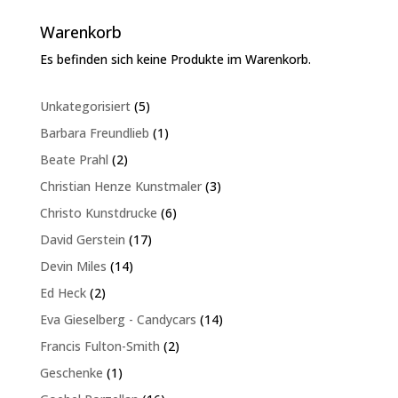
Warenkorb
Es befinden sich keine Produkte im Warenkorb.
5
Unkategorisiert
5
Produkte
1
Barbara Freundlieb
1
Produkt
2
Beate Prahl
2
Produkte
3
Christian Henze Kunstmaler
3
Produkte
6
Christo Kunstdrucke
6
Produkte
17
David Gerstein
17
Produkte
14
Devin Miles
14
Produkte
2
Ed Heck
2
Produkte
14
Eva Gieselberg - Candycars
14
Produkte
2
Francis Fulton-Smith
2
Produkte
1
Geschenke
1
Produkt