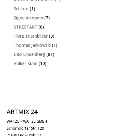
Produkt
1
Schlote
1
Produkt
7
Sigrid Artmann
7
Produkte
8
STREETART
8
Produkte
3
Thitz Tütenbilder
3
Produkte
1
Thomas Jankowski
1
Produkt
81
Udo Lindenberg
81
Produkte
10
Volker Kühn
10
Produkte
ARTMIX 24
WATZL + WATZL GMBH
Schorndorfer Str. 120
71638 Ludwigsburg