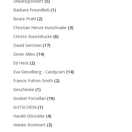
5
Unkategorisiert
5
Produkte
1
Barbara Freundlieb
1
Produkt
2
Beate Prahl
2
Produkte
3
Christian Henze Kunstmaler
3
Produkte
6
Christo Kunstdrucke
6
Produkte
17
David Gerstein
17
Produkte
14
Devin Miles
14
Produkte
2
Ed Heck
2
Produkte
14
Eva Gieselberg - Candycars
14
Produkte
2
Francis Fulton-Smith
2
Produkte
1
Geschenke
1
Produkt
16
Goebel Porzellan
16
Produkte
1
GUTSCHEIN
1
Produkt
4
Harald Glööckler
4
Produkte
3
Heinke Boehnert
3
Produkte