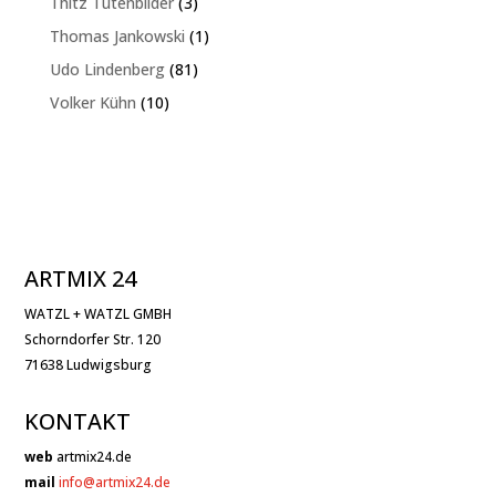
3
Thitz Tütenbilder
3
Produkte
1
Thomas Jankowski
1
Produkt
81
Udo Lindenberg
81
Produkte
10
Volker Kühn
10
Produkte
ARTMIX 24
WATZL + WATZL GMBH
Schorndorfer Str. 120
71638 Ludwigsburg
KONTAKT
web
artmix24.de
mail
info@artmix24.de