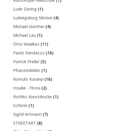
Kunstkopie-Malschule
1
Produkt
1
Lude Döring
1
Produkt
4
Ludwigsburg Motive
4
Produkte
4
Michael Günther
4
Produkte
1
Michael Leu
1
Produkt
11
Otto Waalkes
11
Produkte
16
Paolo Randazzo
16
Produkte
5
Patrick Preller
5
Produkte
1
Pflanzenbilder
1
Produkt
16
Romulo Kuranyi
16
Produkte
2
rosalie - Flossi
2
Produkte
1
Rothko Kunstdrucke
1
Produkt
1
Schlote
1
Produkt
7
Sigrid Artmann
7
Produkte
8
STREETART
8
Produkte