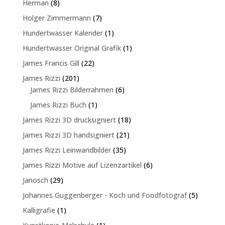
8
Herman
8
Produkte
7
Holger Zimmermann
7
Produkte
1
Hundertwasser Kalender
1
Produkt
1
Hundertwasser Original Grafik
1
Produkt
22
James Francis Gill
22
Produkte
201
James Rizzi
201
Produkte
6
James Rizzi Bilderrahmen
6
Produkte
1
James Rizzi Buch
1
Produkt
18
James Rizzi 3D drucksigniert
18
Produkte
21
James Rizzi 3D handsigniert
21
Produkte
35
James Rizzi Leinwandbilder
35
Produkte
6
James Rizzi Motive auf Lizenzartikel
6
Produkte
29
Janosch
29
Produkte
5
Johannes Guggenberger - Koch und Foodfotograf
5
Produkte
1
Kalligrafie
1
Produkt
1