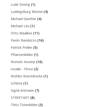
Produkt
1
Lude Döring
1
Produkt
4
Ludwigsburg Motive
4
Produkte
4
Michael Günther
4
Produkte
1
Michael Leu
1
Produkt
11
Otto Waalkes
11
Produkte
16
Paolo Randazzo
16
Produkte
5
Patrick Preller
5
Produkte
1
Pflanzenbilder
1
Produkt
16
Romulo Kuranyi
16
Produkte
2
rosalie - Flossi
2
Produkte
1
Rothko Kunstdrucke
1
Produkt
1
Schlote
1
Produkt
7
Sigrid Artmann
7
Produkte
8
STREETART
8
Produkte
3
Thitz Tütenbilder
3