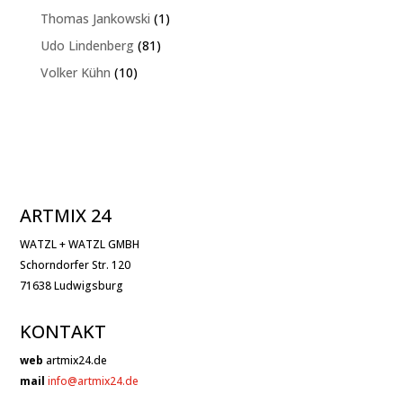
Produkte
1
Thomas Jankowski
1
Produkt
81
Udo Lindenberg
81
Produkte
10
Volker Kühn
10
Produkte
ARTMIX 24
WATZL + WATZL GMBH
Schorndorfer Str. 120
71638 Ludwigsburg
KONTAKT
web
artmix24.de
mail
info@artmix24.de