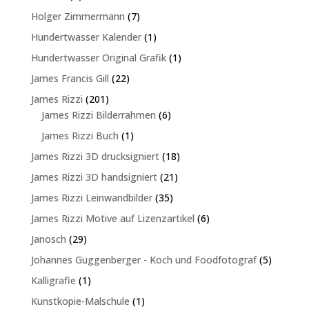
Produkte
7
Holger Zimmermann
7
Produkte
1
Hundertwasser Kalender
1
Produkt
1
Hundertwasser Original Grafik
1
Produkt
22
James Francis Gill
22
Produkte
201
James Rizzi
201
Produkte
6
James Rizzi Bilderrahmen
6
Produkte
1
James Rizzi Buch
1
Produkt
18
James Rizzi 3D drucksigniert
18
Produkte
21
James Rizzi 3D handsigniert
21
Produkte
35
James Rizzi Leinwandbilder
35
Produkte
6
James Rizzi Motive auf Lizenzartikel
6
Produkte
29
Janosch
29
Produkte
5
Johannes Guggenberger - Koch und Foodfotograf
5
Produkte
1
Kalligrafie
1
Produkt
1
Kunstkopie-Malschule
1