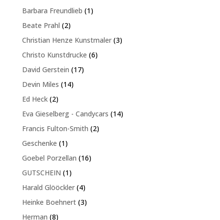
Produkte
1
Barbara Freundlieb
1
Produkt
2
Beate Prahl
2
Produkte
3
Christian Henze Kunstmaler
3
Produkte
6
Christo Kunstdrucke
6
Produkte
17
David Gerstein
17
Produkte
14
Devin Miles
14
Produkte
2
Ed Heck
2
Produkte
14
Eva Gieselberg - Candycars
14
Produkte
2
Francis Fulton-Smith
2
Produkte
1
Geschenke
1
Produkt
16
Goebel Porzellan
16
Produkte
1
GUTSCHEIN
1
Produkt
4
Harald Glööckler
4
Produkte
3
Heinke Boehnert
3
Produkte
8
Herman
8