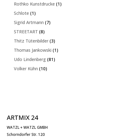
Produkte
1
Rothko Kunstdrucke
1
Produkt
1
Schlote
1
Produkt
7
Sigrid Artmann
7
Produkte
8
STREETART
8
Produkte
3
Thitz Tütenbilder
3
Produkte
1
Thomas Jankowski
1
Produkt
81
Udo Lindenberg
81
Produkte
10
Volker Kühn
10
Produkte
ARTMIX 24
WATZL + WATZL GMBH
Schorndorfer Str. 120