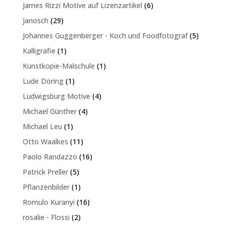
Produkte
6
James Rizzi Motive auf Lizenzartikel
6
Produkte
29
Janosch
29
Produkte
5
Johannes Guggenberger - Koch und Foodfotograf
5
Produkte
1
Kalligrafie
1
Produkt
1
Kunstkopie-Malschule
1
Produkt
1
Lude Döring
1
Produkt
4
Ludwigsburg Motive
4
Produkte
4
Michael Günther
4
Produkte
1
Michael Leu
1
Produkt
11
Otto Waalkes
11
Produkte
16
Paolo Randazzo
16
Produkte
5
Patrick Preller
5
Produkte
1
Pflanzenbilder
1
Produkt
16
Romulo Kuranyi
16
Produkte
2
rosalie - Flossi
2