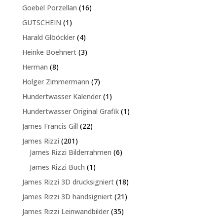
Produkt
16
Goebel Porzellan
16
Produkte
1
GUTSCHEIN
1
Produkt
4
Harald Glööckler
4
Produkte
3
Heinke Boehnert
3
Produkte
8
Herman
8
Produkte
7
Holger Zimmermann
7
Produkte
1
Hundertwasser Kalender
1
Produkt
1
Hundertwasser Original Grafik
1
Produkt
22
James Francis Gill
22
Produkte
201
James Rizzi
201
Produkte
6
James Rizzi Bilderrahmen
6
Produkte
1
James Rizzi Buch
1
Produkt
18
James Rizzi 3D drucksigniert
18
Produkte
21
James Rizzi 3D handsigniert
21
Produkte
35
James Rizzi Leinwandbilder
35