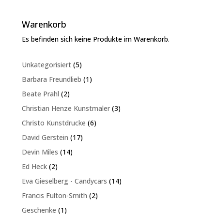
Warenkorb
Es befinden sich keine Produkte im Warenkorb.
5
Unkategorisiert
5
Produkte
1
Barbara Freundlieb
1
Produkt
2
Beate Prahl
2
Produkte
3
Christian Henze Kunstmaler
3
Produkte
6
Christo Kunstdrucke
6
Produkte
17
David Gerstein
17
Produkte
14
Devin Miles
14
Produkte
2
Ed Heck
2
Produkte
14
Eva Gieselberg - Candycars
14
Produkte
2
Francis Fulton-Smith
2
Produkte
1
Geschenke
1