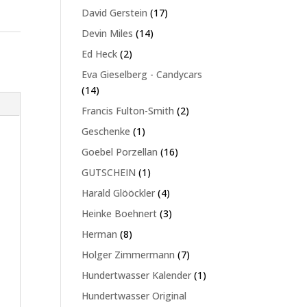
Produkte
17
David Gerstein
17
Produkte
14
Devin Miles
14
Produkte
2
Ed Heck
2
Produkte
Eva Gieselberg - Candycars
14
14
Produkte
2
Francis Fulton-Smith
2
Produkte
1
Geschenke
1
Produkt
16
Goebel Porzellan
16
Produkte
1
GUTSCHEIN
1
Produkt
4
Harald Glööckler
4
Produkte
3
Heinke Boehnert
3
Produkte
8
Herman
8
Produkte
7
Holger Zimmermann
7
Produkte
1
Hundertwasser Kalender
1
Produkt
Hundertwasser Original