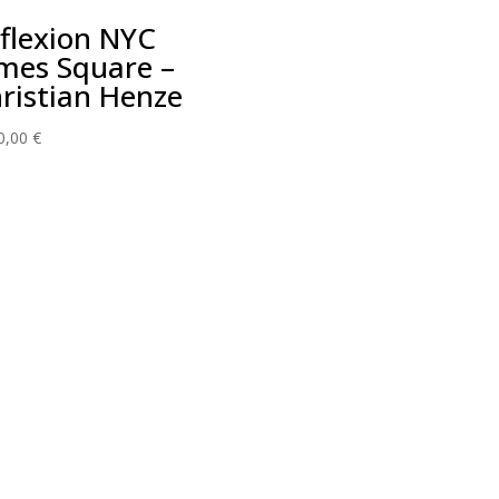
flexion NYC
mes Square –
ristian Henze
0,00
€