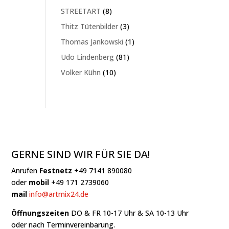
Produkte
8
STREETART
8
Produkte
3
Thitz Tütenbilder
3
Produkte
1
Thomas Jankowski
1
Produkt
81
Udo Lindenberg
81
Produkte
10
Volker Kühn
10
Produkte
GERNE SIND WIR FÜR SIE DA!
Anrufen
Festnetz
+49 7141 890080
oder
mobil
+49 171 2739060
mail
info@artmix24.de
Öffnungszeiten
DO & FR 10-17 Uhr & SA 10-13 Uhr
oder nach Terminvereinbarung.