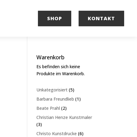
SHOP
KONTAKT
Warenkorb
Es befinden sich keine
Produkte im Warenkorb.
5
Unkategorisiert
5
Produkte
1
Barbara Freundlieb
1
Produkt
2
Beate Prahl
2
Produkte
Christian Henze Kunstmaler
3
3
Produkte
6
Christo Kunstdrucke
6