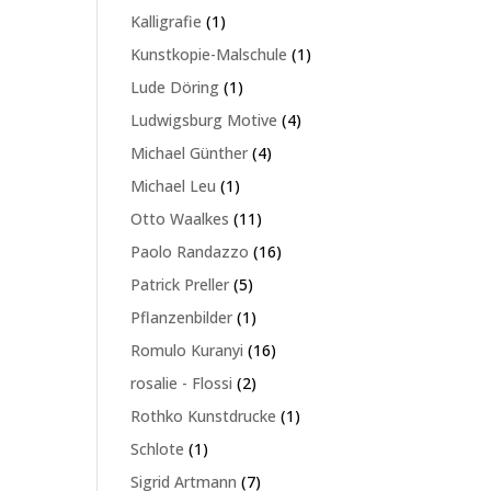
Produkte
1
Kalligrafie
1
Produkt
1
Kunstkopie-Malschule
1
Produkt
1
Lude Döring
1
Produkt
4
Ludwigsburg Motive
4
Produkte
4
Michael Günther
4
Produkte
1
Michael Leu
1
Produkt
11
Otto Waalkes
11
Produkte
16
Paolo Randazzo
16
Produkte
5
Patrick Preller
5
Produkte
1
Pflanzenbilder
1
Produkt
16
Romulo Kuranyi
16
Produkte
2
rosalie - Flossi
2
Produkte
1
Rothko Kunstdrucke
1
Produkt
1
Schlote
1
Produkt
7
Sigrid Artmann
7