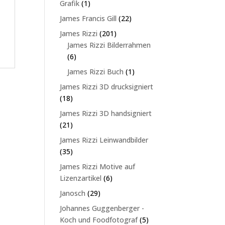
1
Grafik
1
Produkt
22
James Francis Gill
22
Produkte
201
James Rizzi
201
Produkte
James Rizzi Bilderrahmen
6
6
Produkte
1
James Rizzi Buch
1
Produkt
James Rizzi 3D drucksigniert
18
18
Produkte
James Rizzi 3D handsigniert
21
21
Produkte
James Rizzi Leinwandbilder
35
35
Produkte
James Rizzi Motive auf
6
Lizenzartikel
6
Produkte
29
Janosch
29
Produkte
Johannes Guggenberger -
5
Koch und Foodfotograf
5