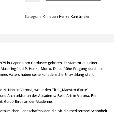
Square
-
Christian
Kategorie:
Christian Henze Kunstmaler
Henze
Menge
75 in Caprino am Gardasee geboren. Er stammt aus einer
e Maler Ingfried P. Henze-Morro. Diese frühe Prägung durch die
ines Vaters haben seine künstlerische Entwicklung stark
e N. Nani in Verona, wo er den Titel „Maestro d’Arte“
 und Architektur an der Accademia Belle Arti in Verona. Ein
of. Guido Biroli an der Akademie.
etailreichen Landschaftsbilder, die oft die mediterrane Schönheit