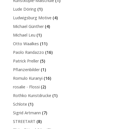
1
Kunstkopie-Malschule
1
Produkt
1
Lude Döring
1
Produkt
4
Ludwigsburg Motive
4
Produkte
4
Michael Günther
4
Produkte
1
Michael Leu
1
Produkt
11
Otto Waalkes
11
Produkte
16
Paolo Randazzo
16
Produkte
5
Patrick Preller
5
Produkte
1
Pflanzenbilder
1
Produkt
16
Romulo Kuranyi
16
Produkte
2
rosalie - Flossi
2
Produkte
1
Rothko Kunstdrucke
1
Produkt
1
Schlote
1
Produkt
7
Sigrid Artmann
7
Produkte
8
STREETART
8
Produkte