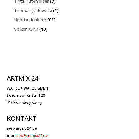
3
Thitz Tütenbilder
3
Produkte
1
Thomas Jankowski
1
Produkt
81
Udo Lindenberg
81
Produkte
10
Volker Kühn
10
Produkte
ARTMIX 24
WATZL + WATZL GMBH
Schorndorfer Str. 120
71638 Ludwigsburg
KONTAKT
web
artmix24.de
mail
info@artmix24.de