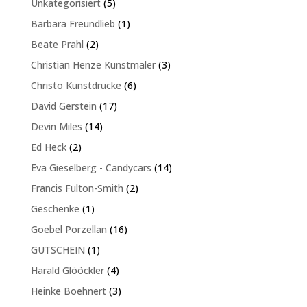
5
Unkategorisiert
5
Produkte
1
Barbara Freundlieb
1
Produkt
2
Beate Prahl
2
Produkte
3
Christian Henze Kunstmaler
3
Produkte
6
Christo Kunstdrucke
6
Produkte
17
David Gerstein
17
Produkte
14
Devin Miles
14
Produkte
2
Ed Heck
2
Produkte
14
Eva Gieselberg - Candycars
14
Produkte
2
Francis Fulton-Smith
2
Produkte
1
Geschenke
1
Produkt
16
Goebel Porzellan
16
Produkte
1
GUTSCHEIN
1
Produkt
4
Harald Glööckler
4
Produkte
3
Heinke Boehnert
3
Produkte