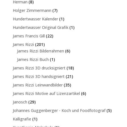
8
Herman
8
Produkte
7
Holger Zimmermann
7
Produkte
1
Hundertwasser Kalender
1
Produkt
1
Hundertwasser Original Grafik
1
Produkt
22
James Francis Gill
22
Produkte
201
James Rizzi
201
Produkte
6
James Rizzi Bilderrahmen
6
Produkte
1
James Rizzi Buch
1
Produkt
18
James Rizzi 3D drucksigniert
18
Produkte
21
James Rizzi 3D handsigniert
21
Produkte
35
James Rizzi Leinwandbilder
35
Produkte
6
James Rizzi Motive auf Lizenzartikel
6
Produkte
29
Janosch
29
Produkte
5
Johannes Guggenberger - Koch und Foodfotograf
5
Produkte
1
Kalligrafie
1
Produkt