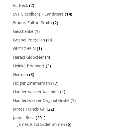
Produkte
2
Ed Heck
2
Produkte
14
Eva Gieselberg - Candycars
14
Produkte
2
Francis Fulton-Smith
2
Produkte
1
Geschenke
1
Produkt
16
Goebel Porzellan
16
Produkte
1
GUTSCHEIN
1
Produkt
4
Harald Glööckler
4
Produkte
3
Heinke Boehnert
3
Produkte
8
Herman
8
Produkte
7
Holger Zimmermann
7
Produkte
1
Hundertwasser Kalender
1
Produkt
1
Hundertwasser Original Grafik
1
Produkt
22
James Francis Gill
22
Produkte
201
James Rizzi
201
Produkte
6
James Rizzi Bilderrahmen
6