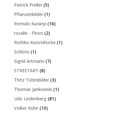
Produkte
5
Patrick Preller
5
Produkte
1
Pflanzenbilder
1
Produkt
16
Romulo Kuranyi
16
Produkte
2
rosalie - Flossi
2
Produkte
1
Rothko Kunstdrucke
1
Produkt
1
Schlote
1
Produkt
7
Sigrid Artmann
7
Produkte
8
STREETART
8
Produkte
3
Thitz Tütenbilder
3
Produkte
1
Thomas Jankowski
1
Produkt
81
Udo Lindenberg
81
Produkte
10
Volker Kühn
10
Produkte