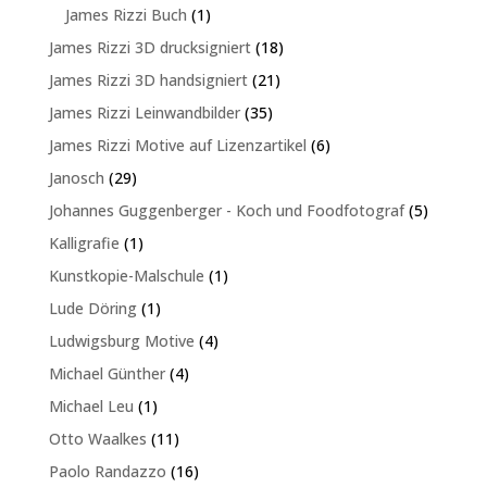
Produkte
1
James Rizzi Buch
1
Produkt
18
James Rizzi 3D drucksigniert
18
Produkte
21
James Rizzi 3D handsigniert
21
Produkte
35
James Rizzi Leinwandbilder
35
Produkte
6
James Rizzi Motive auf Lizenzartikel
6
Produkte
29
Janosch
29
Produkte
5
Johannes Guggenberger - Koch und Foodfotograf
5
Produkte
1
Kalligrafie
1
Produkt
1
Kunstkopie-Malschule
1
Produkt
1
Lude Döring
1
Produkt
4
Ludwigsburg Motive
4
Produkte
4
Michael Günther
4
Produkte
1
Michael Leu
1
Produkt
11
Otto Waalkes
11
Produkte
16
Paolo Randazzo
16