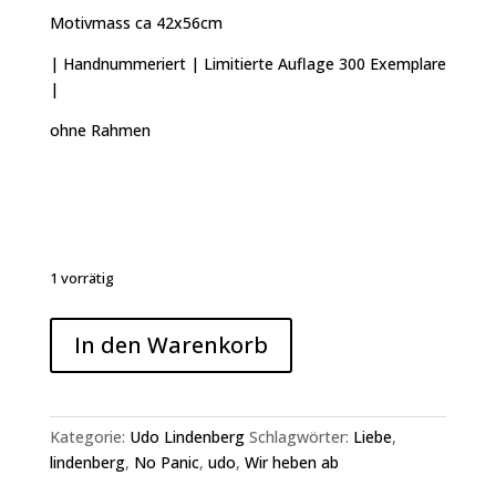
Motivmass ca 42x56cm
| Handnummeriert | Limitierte Auflage 300 Exemplare
|
ohne Rahmen
1 vorrätig
UDO
In den Warenkorb
LINDENBERG
-
Siebdruck
-
Kategorie:
Udo Lindenberg
Schlagwörter:
Liebe
,
NO
lindenberg
,
No Panic
,
udo
,
Wir heben ab
PANIC