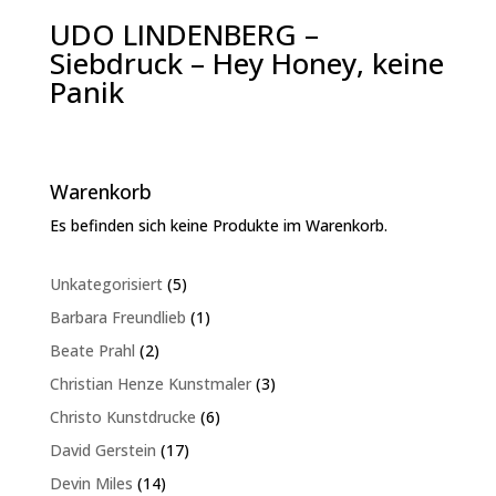
UDO LINDENBERG –
Siebdruck – Hey Honey, keine
Panik
Warenkorb
Es befinden sich keine Produkte im Warenkorb.
5
Unkategorisiert
5
Produkte
1
Barbara Freundlieb
1
Produkt
2
Beate Prahl
2
Produkte
3
Christian Henze Kunstmaler
3
Produkte
6
Christo Kunstdrucke
6
Produkte
17
David Gerstein
17
Produkte
14
Devin Miles
14