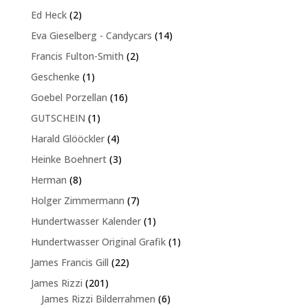
Produkte
2
Ed Heck
2
Produkte
14
Eva Gieselberg - Candycars
14
Produkte
2
Francis Fulton-Smith
2
Produkte
1
Geschenke
1
Produkt
16
Goebel Porzellan
16
Produkte
1
GUTSCHEIN
1
Produkt
4
Harald Glööckler
4
Produkte
3
Heinke Boehnert
3
Produkte
8
Herman
8
Produkte
7
Holger Zimmermann
7
Produkte
1
Hundertwasser Kalender
1
Produkt
1
Hundertwasser Original Grafik
1
Produkt
22
James Francis Gill
22
Produkte
201
James Rizzi
201
Produkte
6
James Rizzi Bilderrahmen
6