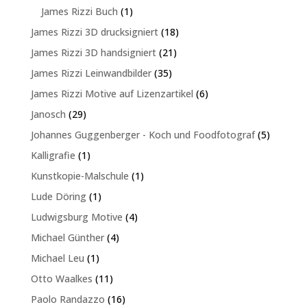
Produkte
1
James Rizzi Buch
1
Produkt
18
James Rizzi 3D drucksigniert
18
Produkte
21
James Rizzi 3D handsigniert
21
Produkte
35
James Rizzi Leinwandbilder
35
Produkte
6
James Rizzi Motive auf Lizenzartikel
6
Produkte
29
Janosch
29
Produkte
5
Johannes Guggenberger - Koch und Foodfotograf
5
Produkte
1
Kalligrafie
1
Produkt
1
Kunstkopie-Malschule
1
Produkt
1
Lude Döring
1
Produkt
4
Ludwigsburg Motive
4
Produkte
4
Michael Günther
4
Produkte
1
Michael Leu
1
Produkt
11
Otto Waalkes
11
Produkte
16
Paolo Randazzo
16