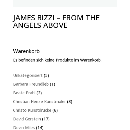
JAMES RIZZI – FROM THE
ANGELS ABOVE
Warenkorb
Es befinden sich keine Produkte im Warenkorb.
5
Unkategorisiert
5
Produkte
1
Barbara Freundlieb
1
Produkt
2
Beate Prahl
2
Produkte
3
Christian Henze Kunstmaler
3
Produkte
6
Christo Kunstdrucke
6
Produkte
17
David Gerstein
17
Produkte
14
Devin Miles
14