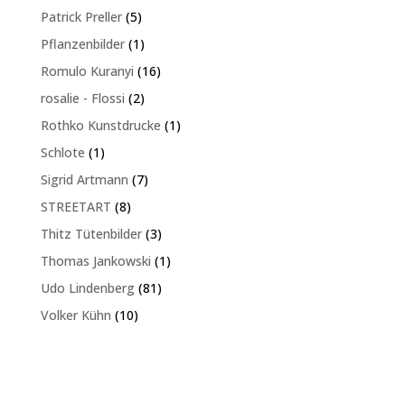
Produkte
5
Patrick Preller
5
Produkte
1
Pflanzenbilder
1
Produkt
16
Romulo Kuranyi
16
Produkte
2
rosalie - Flossi
2
Produkte
1
Rothko Kunstdrucke
1
Produkt
1
Schlote
1
Produkt
7
Sigrid Artmann
7
Produkte
8
STREETART
8
Produkte
3
Thitz Tütenbilder
3
Produkte
1
Thomas Jankowski
1
Produkt
81
Udo Lindenberg
81
Produkte
10
Volker Kühn
10
Produkte