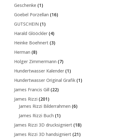
Produkte
1
Geschenke
1
Produkt
16
Goebel Porzellan
16
Produkte
1
GUTSCHEIN
1
Produkt
4
Harald Glööckler
4
Produkte
3
Heinke Boehnert
3
Produkte
8
Herman
8
Produkte
7
Holger Zimmermann
7
Produkte
1
Hundertwasser Kalender
1
Produkt
1
Hundertwasser Original Grafik
1
Produkt
22
James Francis Gill
22
Produkte
201
James Rizzi
201
Produkte
6
James Rizzi Bilderrahmen
6
Produkte
1
James Rizzi Buch
1
Produkt
18
James Rizzi 3D drucksigniert
18
Produkte
21
James Rizzi 3D handsigniert
21