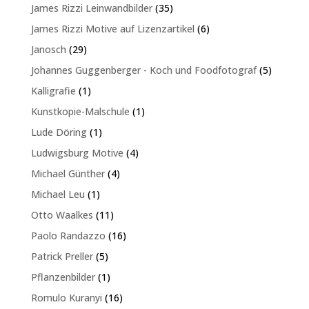
Produkte
35
James Rizzi Leinwandbilder
35
Produkte
6
James Rizzi Motive auf Lizenzartikel
6
Produkte
29
Janosch
29
Produkte
5
Johannes Guggenberger - Koch und Foodfotograf
5
Produkte
1
Kalligrafie
1
Produkt
1
Kunstkopie-Malschule
1
Produkt
1
Lude Döring
1
Produkt
4
Ludwigsburg Motive
4
Produkte
4
Michael Günther
4
Produkte
1
Michael Leu
1
Produkt
11
Otto Waalkes
11
Produkte
16
Paolo Randazzo
16
Produkte
5
Patrick Preller
5
Produkte
1
Pflanzenbilder
1
Produkt
16
Romulo Kuranyi
16