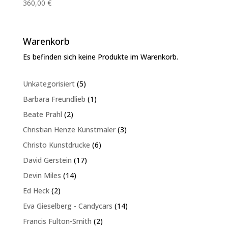
360,00
€
Warenkorb
Es befinden sich keine Produkte im Warenkorb.
5
Unkategorisiert
5
Produkte
1
Barbara Freundlieb
1
Produkt
2
Beate Prahl
2
Produkte
3
Christian Henze Kunstmaler
3
Produkte
6
Christo Kunstdrucke
6
Produkte
17
David Gerstein
17
Produkte
14
Devin Miles
14
Produkte
2
Ed Heck
2
Produkte
14
Eva Gieselberg - Candycars
14
Produkte
2
Francis Fulton-Smith
2