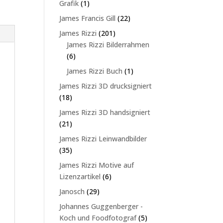
1
Grafik
1
Produkt
22
James Francis Gill
22
Produkte
201
James Rizzi
201
Produkte
James Rizzi Bilderrahmen
6
6
Produkte
1
James Rizzi Buch
1
Produkt
James Rizzi 3D drucksigniert
18
18
Produkte
James Rizzi 3D handsigniert
21
21
Produkte
James Rizzi Leinwandbilder
35
35
Produkte
James Rizzi Motive auf
6
Lizenzartikel
6
Produkte
29
Janosch
29
Produkte
Johannes Guggenberger -
5
Koch und Foodfotograf
5