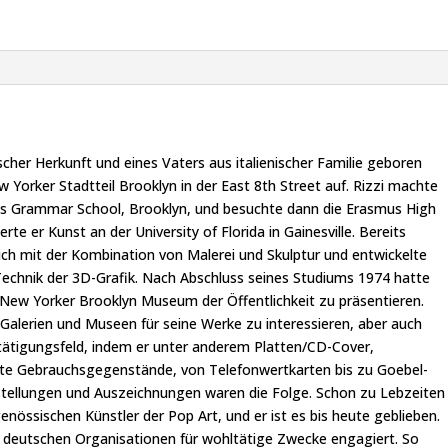
scher Herkunft und eines Vaters aus italienischer Familie geboren
 Yorker Stadtteil Brooklyn in der East 8th Street auf. Rizzi machte
nts Grammar School, Brooklyn, und besuchte dann die Erasmus High
rte er Kunst an der University of Florida in Gainesville. Bereits
ich mit der Kombination von Malerei und Skulptur und entwickelte
Technik der 3D-Grafik. Nach Abschluss seines Studiums 1974 hatte
m New Yorker Brooklyn Museum der Öffentlichkeit zu präsentieren.
Galerien und Museen für seine Werke zu interessieren, aber auch
etätigungsfeld, indem er unter anderem Platten/CD-Cover,
te Gebrauchsgegenstände, von Telefonwertkarten bis zu Goebel-
usstellungen und Auszeichnungen waren die Folge. Schon zu Lebzeiten
enössischen Künstler der Pop Art, und er ist es bis heute geblieben.
t deutschen Organisationen für wohltätige Zwecke engagiert. So