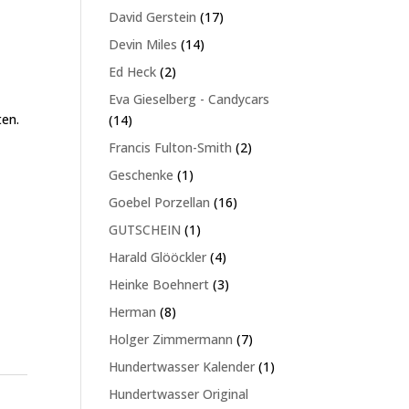
Produkte
17
David Gerstein
17
Produkte
14
Devin Miles
14
Produkte
2
Ed Heck
2
Produkte
Eva Gieselberg - Candycars
ten.
14
14
Produkte
2
Francis Fulton-Smith
2
Produkte
1
Geschenke
1
Produkt
16
Goebel Porzellan
16
Produkte
1
GUTSCHEIN
1
Produkt
4
Harald Glööckler
4
Produkte
3
Heinke Boehnert
3
Produkte
8
Herman
8
Produkte
7
Holger Zimmermann
7
Produkte
1
Hundertwasser Kalender
1
Produkt
Hundertwasser Original