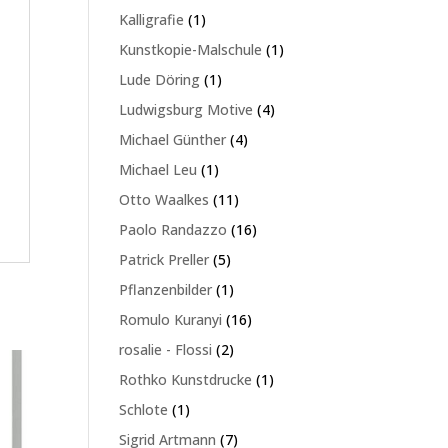
Produkte
1
Kalligrafie
1
Produkt
1
Kunstkopie-Malschule
1
Produkt
1
Lude Döring
1
Produkt
4
Ludwigsburg Motive
4
Produkte
4
Michael Günther
4
Produkte
1
Michael Leu
1
Produkt
11
Otto Waalkes
11
Produkte
16
Paolo Randazzo
16
Produkte
5
Patrick Preller
5
Produkte
1
Pflanzenbilder
1
Produkt
16
Romulo Kuranyi
16
Produkte
2
rosalie - Flossi
2
Produkte
1
Rothko Kunstdrucke
1
Produkt
1
Schlote
1
Produkt
7
Sigrid Artmann
7