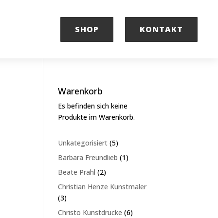
SHOP
KONTAKT
Warenkorb
Es befinden sich keine
Produkte im Warenkorb.
5
Unkategorisiert
5
Produkte
1
Barbara Freundlieb
1
Produkt
2
Beate Prahl
2
Produkte
Christian Henze Kunstmaler
3
3
Produkte
6
Christo Kunstdrucke
6