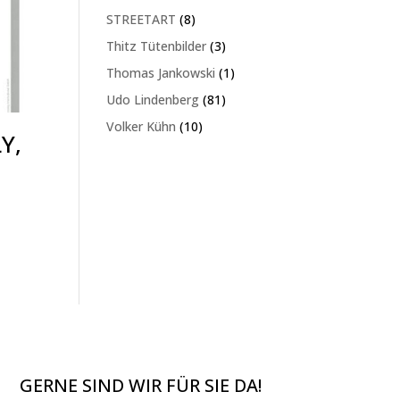
Produkte
8
STREETART
8
Produkte
3
Thitz Tütenbilder
3
Produkte
1
Thomas Jankowski
1
Produkt
81
Udo Lindenberg
81
Produkte
10
Volker Kühn
10
Y,
Produkte
GERNE SIND WIR FÜR SIE DA!