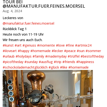
TOUR BEI
@MANUFAKTUR.FUER.FEINES.MOERSEL
Aug. 4, 2024
Leckeres von
@manufaktur.fuer.feines.moersel
Rückblick Tag 1
Heute noch von 11-19 Uhr
Wir freuen uns auch Euch.
#kunst
#art
#genuss
#momente
#love
#fine
#artmix24
#iloveart
#happy
#homemade
#lecker
#peace
#sun
#sommer
#urlaub
#holydays
#family
#mademyday
#trüffel
#bestoftheday
#picoftheday
#sunday
#ausflug
#trip
#friends
#happiness
#schockolademachtglücklich
#glück
#like
#homemade