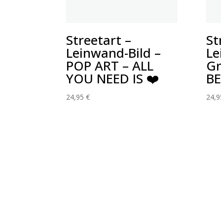
Streetart –
St
Leinwand-Bild –
Le
POP ART – ALL
Gr
YOU NEED IS ❤️
BE
24,95
€
24,