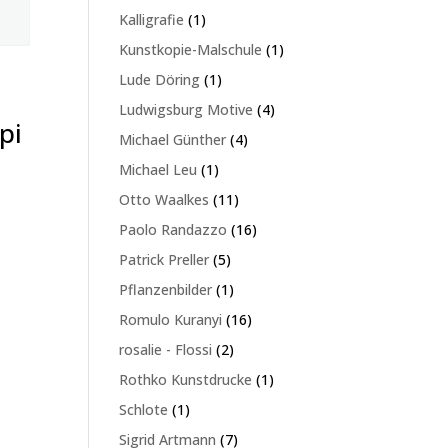
Produkte
1
Kalligrafie
1
Produkt
1
Kunstkopie-Malschule
1
Produkt
1
Lude Döring
1
Produkt
4
Ludwigsburg Motive
4
pi
Produkte
4
Michael Günther
4
Produkte
1
Michael Leu
1
Produkt
11
Otto Waalkes
11
Produkte
16
Paolo Randazzo
16
Produkte
5
Patrick Preller
5
Produkte
1
Pflanzenbilder
1
Produkt
16
Romulo Kuranyi
16
Produkte
2
rosalie - Flossi
2
Produkte
1
Rothko Kunstdrucke
1
Produkt
1
Schlote
1
Produkt
7
Sigrid Artmann
7