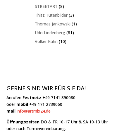
Produkte
8
STREETART
8
Produkte
3
Thitz Tütenbilder
3
Produkte
1
Thomas Jankowski
1
Produkt
81
Udo Lindenberg
81
Produkte
10
Volker Kühn
10
Produkte
GERNE SIND WIR FÜR SIE DA!
Anrufen
Festnetz
+49 7141 890080
oder
mobil
+49 171 2739060
mail
info@artmix24.de
Öffnungszeiten
DO & FR 10-17 Uhr & SA 10-13 Uhr
oder nach Terminvereinbarung.