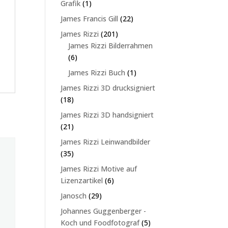
1
Grafik
1
Produkt
22
James Francis Gill
22
Produkte
201
James Rizzi
201
Produkte
James Rizzi Bilderrahmen
6
6
Produkte
1
James Rizzi Buch
1
Produkt
James Rizzi 3D drucksigniert
18
18
Produkte
James Rizzi 3D handsigniert
21
21
Produkte
James Rizzi Leinwandbilder
35
35
Produkte
James Rizzi Motive auf
6
Lizenzartikel
6
Produkte
29
Janosch
29
Produkte
Johannes Guggenberger -
5
Koch und Foodfotograf
5