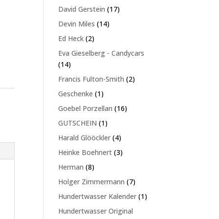
Produkte
17
David Gerstein
17
Produkte
14
Devin Miles
14
Produkte
2
Ed Heck
2
Produkte
Eva Gieselberg - Candycars
14
14
Produkte
2
Francis Fulton-Smith
2
Produkte
1
Geschenke
1
Produkt
16
Goebel Porzellan
16
Produkte
1
GUTSCHEIN
1
Produkt
4
Harald Glööckler
4
Produkte
3
Heinke Boehnert
3
Produkte
8
Herman
8
Produkte
7
Holger Zimmermann
7
Produkte
1
Hundertwasser Kalender
1
Produkt
Hundertwasser Original