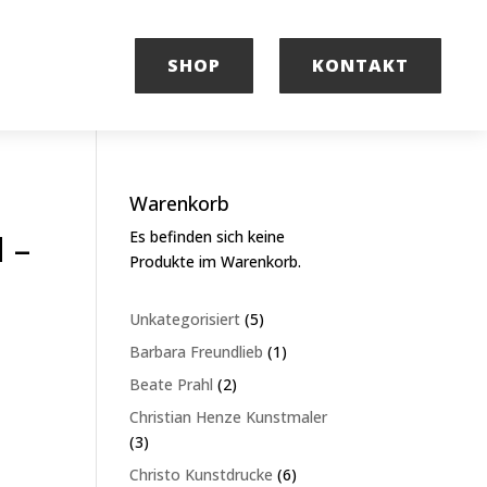
SHOP
KONTAKT
Warenkorb
Es befinden sich keine
d –
Produkte im Warenkorb.
5
Unkategorisiert
5
Produkte
1
Barbara Freundlieb
1
Produkt
2
Beate Prahl
2
Produkte
Christian Henze Kunstmaler
3
3
Produkte
6
Christo Kunstdrucke
6