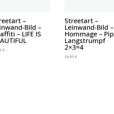
reetart –
Streetart –
inwand-Bild –
Leinwand-Bild –
affiti – LIFE IS
Hommage – Pip
AUTIFUL
Langstrumpf
2×3=4
95
€
24,95
€