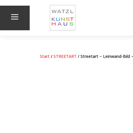
a
Start
/
STREETART
/ Streetart – Leinwand-Bil