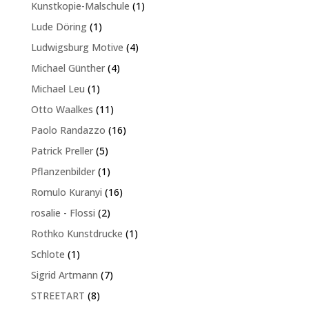
Produkt
1
Kunstkopie-Malschule
1
Produkt
1
Lude Döring
1
Produkt
4
Ludwigsburg Motive
4
Produkte
4
Michael Günther
4
Produkte
1
Michael Leu
1
Produkt
11
Otto Waalkes
11
Produkte
16
Paolo Randazzo
16
Produkte
5
Patrick Preller
5
Produkte
1
Pflanzenbilder
1
Produkt
16
Romulo Kuranyi
16
Produkte
2
rosalie - Flossi
2
Produkte
1
Rothko Kunstdrucke
1
Produkt
1
Schlote
1
Produkt
7
Sigrid Artmann
7
Produkte
8
STREETART
8