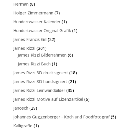
Produkte
8
Herman
8
Produkte
7
Holger Zimmermann
7
Produkte
1
Hundertwasser Kalender
1
Produkt
1
Hundertwasser Original Grafik
1
Produkt
22
James Francis Gill
22
Produkte
201
James Rizzi
201
Produkte
6
James Rizzi Bilderrahmen
6
Produkte
1
James Rizzi Buch
1
Produkt
18
James Rizzi 3D drucksigniert
18
Produkte
21
James Rizzi 3D handsigniert
21
Produkte
35
James Rizzi Leinwandbilder
35
Produkte
6
James Rizzi Motive auf Lizenzartikel
6
Produkte
29
Janosch
29
Produkte
5
Johannes Guggenberger - Koch und Foodfotograf
5
Produkte
1
Kalligrafie
1