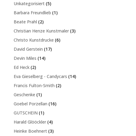
5
Unkategorisiert
5
Produkte
1
Barbara Freundlieb
1
Produkt
2
Beate Prahl
2
Produkte
3
Christian Henze Kunstmaler
3
Produkte
6
Christo Kunstdrucke
6
Produkte
17
David Gerstein
17
Produkte
14
Devin Miles
14
Produkte
2
Ed Heck
2
Produkte
14
Eva Gieselberg - Candycars
14
Produkte
2
Francis Fulton-Smith
2
Produkte
1
Geschenke
1
Produkt
16
Goebel Porzellan
16
Produkte
1
GUTSCHEIN
1
Produkt
4
Harald Glööckler
4
Produkte
3
Heinke Boehnert
3