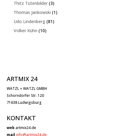
Produkte
3
Thitz Tütenbilder
3
Produkte
1
Thomas Jankowski
1
Produkt
81
Udo Lindenberg
81
Produkte
10
Volker Kühn
10
Produkte
ARTMIX 24
WATZL + WATZL GMBH
Schorndorfer Str. 120
71638 Ludwigsburg
KONTAKT
web
artmix24.de
mail
info@artmix24.de