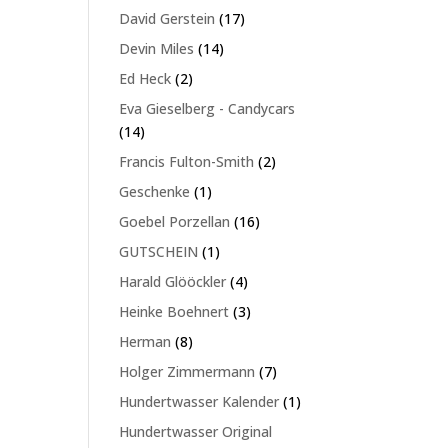
Produkte
17
David Gerstein
17
Produkte
14
Devin Miles
14
Produkte
2
Ed Heck
2
Produkte
Eva Gieselberg - Candycars
14
14
Produkte
2
Francis Fulton-Smith
2
Produkte
1
Geschenke
1
Produkt
16
Goebel Porzellan
16
Produkte
1
GUTSCHEIN
1
Produkt
4
Harald Glööckler
4
Produkte
3
Heinke Boehnert
3
Produkte
8
Herman
8
Produkte
7
Holger Zimmermann
7
Produkte
1
Hundertwasser Kalender
1
Produkt
Hundertwasser Original