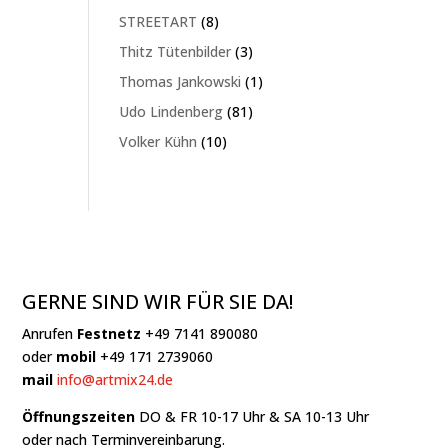
Produkte
8
STREETART
8
Produkte
3
Thitz Tütenbilder
3
Produkte
1
Thomas Jankowski
1
Produkt
81
Udo Lindenberg
81
Produkte
10
Volker Kühn
10
Produkte
GERNE SIND WIR FÜR SIE DA!
Anrufen
Festnetz
+49 7141 890080
oder
mobil
+49 171 2739060
mail
info@artmix24.de
Öffnungszeiten
DO & FR 10-17 Uhr & SA 10-13 Uhr
oder nach Terminvereinbarung.