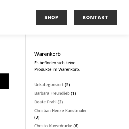
SHOP
KONTAKT
Warenkorb
Es befinden sich keine
Produkte im Warenkorb.
5
Unkategorisiert
5
Produkte
1
Barbara Freundlieb
1
Produkt
2
Beate Prahl
2
Produkte
Christian Henze Kunstmaler
3
3
Produkte
6
Christo Kunstdrucke
6