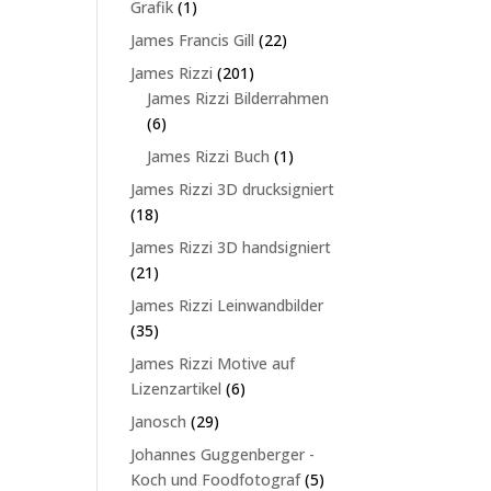
1
Grafik
1
Produkt
22
James Francis Gill
22
Produkte
201
James Rizzi
201
Produkte
James Rizzi Bilderrahmen
6
6
Produkte
1
James Rizzi Buch
1
Produkt
James Rizzi 3D drucksigniert
18
18
Produkte
James Rizzi 3D handsigniert
21
21
Produkte
James Rizzi Leinwandbilder
35
35
Produkte
James Rizzi Motive auf
6
Lizenzartikel
6
Produkte
29
Janosch
29
Produkte
Johannes Guggenberger -
5
Koch und Foodfotograf
5