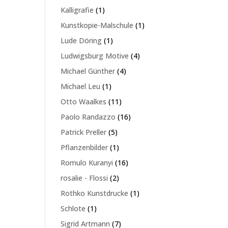
Produkte
1
Kalligrafie
1
Produkt
1
Kunstkopie-Malschule
1
Produkt
1
Lude Döring
1
Produkt
4
Ludwigsburg Motive
4
Produkte
4
Michael Günther
4
Produkte
1
Michael Leu
1
Produkt
11
Otto Waalkes
11
Produkte
16
Paolo Randazzo
16
Produkte
5
Patrick Preller
5
Produkte
1
Pflanzenbilder
1
Produkt
16
Romulo Kuranyi
16
Produkte
2
rosalie - Flossi
2
Produkte
1
Rothko Kunstdrucke
1
Produkt
1
Schlote
1
Produkt
7
Sigrid Artmann
7