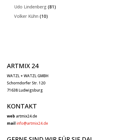
Produkt
81
Udo Lindenberg
81
Produkte
10
Volker Kühn
10
Produkte
ARTMIX 24
WATZL + WATZL GMBH
Schorndorfer Str. 120
71638 Ludwigsburg
KONTAKT
web
artmix24.de
mail
info@artmix24.de
GERNE SIND WIR FÜR SIE DA!