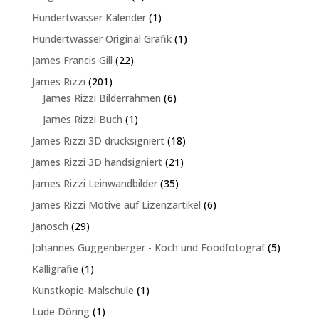
Produkte
1
Hundertwasser Kalender
1
Produkt
1
Hundertwasser Original Grafik
1
Produkt
22
James Francis Gill
22
Produkte
201
James Rizzi
201
Produkte
6
James Rizzi Bilderrahmen
6
Produkte
1
James Rizzi Buch
1
Produkt
18
James Rizzi 3D drucksigniert
18
Produkte
21
James Rizzi 3D handsigniert
21
Produkte
35
James Rizzi Leinwandbilder
35
Produkte
6
James Rizzi Motive auf Lizenzartikel
6
Produkte
29
Janosch
29
Produkte
5
Johannes Guggenberger - Koch und Foodfotograf
5
Produkte
1
Kalligrafie
1
Produkt
1
Kunstkopie-Malschule
1
Produkt
1
Lude Döring
1