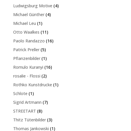
Produkt
4
Ludwigsburg Motive
4
Produkte
4
Michael Günther
4
Produkte
1
Michael Leu
1
Produkt
11
Otto Waalkes
11
Produkte
16
Paolo Randazzo
16
Produkte
5
Patrick Preller
5
Produkte
1
Pflanzenbilder
1
Produkt
16
Romulo Kuranyi
16
Produkte
2
rosalie - Flossi
2
Produkte
1
Rothko Kunstdrucke
1
Produkt
1
Schlote
1
Produkt
7
Sigrid Artmann
7
Produkte
8
STREETART
8
Produkte
3
Thitz Tütenbilder
3
Produkte
1
Thomas Jankowski
1