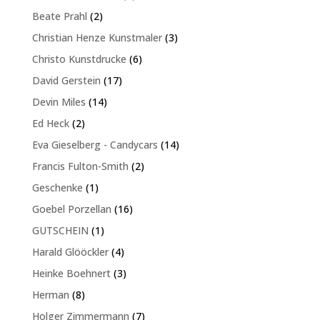
Produkt
2
Beate Prahl
2
Produkte
3
Christian Henze Kunstmaler
3
Produkte
6
Christo Kunstdrucke
6
Produkte
17
David Gerstein
17
Produkte
14
Devin Miles
14
Produkte
2
Ed Heck
2
Produkte
14
Eva Gieselberg - Candycars
14
Produkte
2
Francis Fulton-Smith
2
Produkte
1
Geschenke
1
Produkt
16
Goebel Porzellan
16
Produkte
1
GUTSCHEIN
1
Produkt
4
Harald Glööckler
4
Produkte
3
Heinke Boehnert
3
Produkte
8
Herman
8
Produkte
7
Holger Zimmermann
7