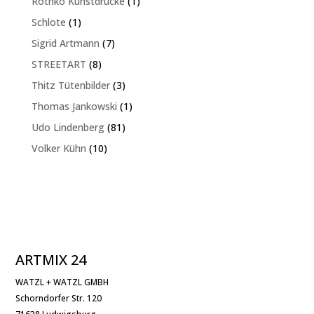
1
Rothko Kunstdrucke
1
Produkt
1
Schlote
1
Produkt
7
Sigrid Artmann
7
Produkte
8
STREETART
8
Produkte
3
Thitz Tütenbilder
3
Produkte
1
Thomas Jankowski
1
Produkt
81
Udo Lindenberg
81
Produkte
10
Volker Kühn
10
Produkte
ARTMIX 24
WATZL + WATZL GMBH
Schorndorfer Str. 120