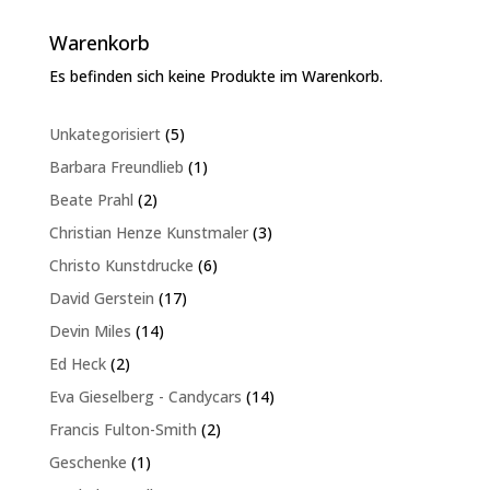
Warenkorb
Es befinden sich keine Produkte im Warenkorb.
5
Unkategorisiert
5
Produkte
1
Barbara Freundlieb
1
Produkt
2
Beate Prahl
2
Produkte
3
Christian Henze Kunstmaler
3
Produkte
6
Christo Kunstdrucke
6
Produkte
17
David Gerstein
17
Produkte
14
Devin Miles
14
Produkte
2
Ed Heck
2
Produkte
14
Eva Gieselberg - Candycars
14
Produkte
2
Francis Fulton-Smith
2
Produkte
1
Geschenke
1
Produkt