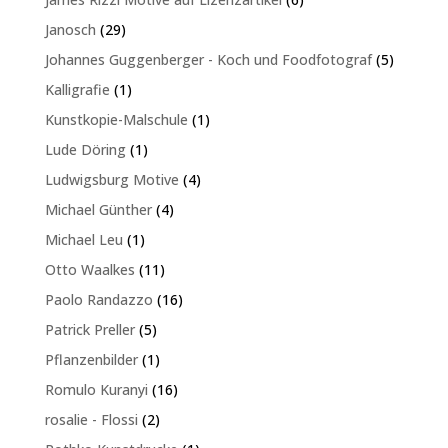
Produkte
29
Janosch
29
Produkte
5
Johannes Guggenberger - Koch und Foodfotograf
5
Produkte
1
Kalligrafie
1
Produkt
1
Kunstkopie-Malschule
1
Produkt
1
Lude Döring
1
Produkt
4
Ludwigsburg Motive
4
Produkte
4
Michael Günther
4
Produkte
1
Michael Leu
1
Produkt
11
Otto Waalkes
11
Produkte
16
Paolo Randazzo
16
Produkte
5
Patrick Preller
5
Produkte
1
Pflanzenbilder
1
Produkt
16
Romulo Kuranyi
16
Produkte
2
rosalie - Flossi
2
Produkte