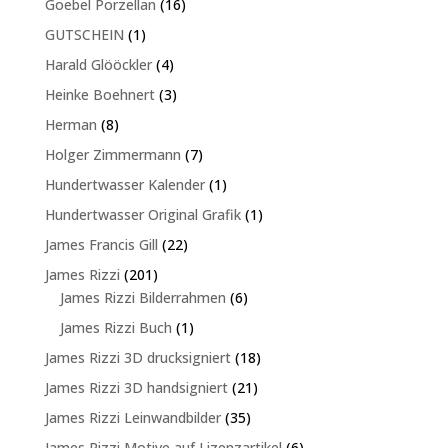
16
Goebel Porzellan
16
Produkte
1
GUTSCHEIN
1
Produkt
4
Harald Glööckler
4
Produkte
3
Heinke Boehnert
3
Produkte
8
Herman
8
Produkte
7
Holger Zimmermann
7
Produkte
1
Hundertwasser Kalender
1
Produkt
1
Hundertwasser Original Grafik
1
Produkt
22
James Francis Gill
22
Produkte
201
James Rizzi
201
Produkte
6
James Rizzi Bilderrahmen
6
Produkte
1
James Rizzi Buch
1
Produkt
18
James Rizzi 3D drucksigniert
18
Produkte
21
James Rizzi 3D handsigniert
21
Produkte
35
James Rizzi Leinwandbilder
35
Produkte
6
James Rizzi Motive auf Lizenzartikel
6