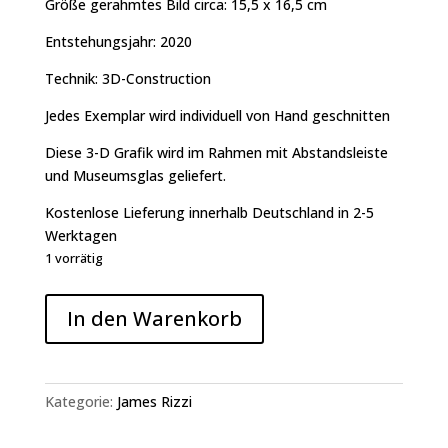
Größe gerahmtes Bild circa: 15,5 x 16,5 cm
Entstehungsjahr: 2020
Technik: 3D-Construction
Jedes Exemplar wird individuell von Hand geschnitten
Diese 3-D Grafik wird im Rahmen mit Abstandsleiste
und Museumsglas geliefert.
Kostenlose Lieferung innerhalb Deutschland in 2-5
Werktagen
1 vorrätig
JAMES
In den Warenkorb
RIZZI
-
DO
YOU
Kategorie:
James Rizzi
CARE
Menge