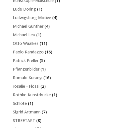
1
Kunstkopie-Malschule
1
Produkt
1
Lude Döring
1
Produkt
4
Ludwigsburg Motive
4
Produkte
4
Michael Günther
4
Produkte
1
Michael Leu
1
Produkt
11
Otto Waalkes
11
Produkte
16
Paolo Randazzo
16
Produkte
5
Patrick Preller
5
Produkte
1
Pflanzenbilder
1
Produkt
16
Romulo Kuranyi
16
Produkte
2
rosalie - Flossi
2
Produkte
1
Rothko Kunstdrucke
1
Produkt
1
Schlote
1
Produkt
7
Sigrid Artmann
7
Produkte
8
STREETART
8
Produkte