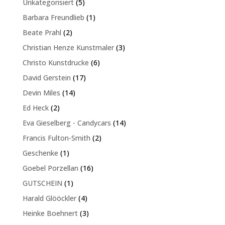
5
Unkategorisiert
5
Produkte
1
Barbara Freundlieb
1
Produkt
2
Beate Prahl
2
Produkte
3
Christian Henze Kunstmaler
3
Produkte
6
Christo Kunstdrucke
6
Produkte
17
David Gerstein
17
Produkte
14
Devin Miles
14
Produkte
2
Ed Heck
2
Produkte
14
Eva Gieselberg - Candycars
14
Produkte
2
Francis Fulton-Smith
2
Produkte
1
Geschenke
1
Produkt
16
Goebel Porzellan
16
Produkte
1
GUTSCHEIN
1
Produkt
4
Harald Glööckler
4
Produkte
3
Heinke Boehnert
3
Produkte