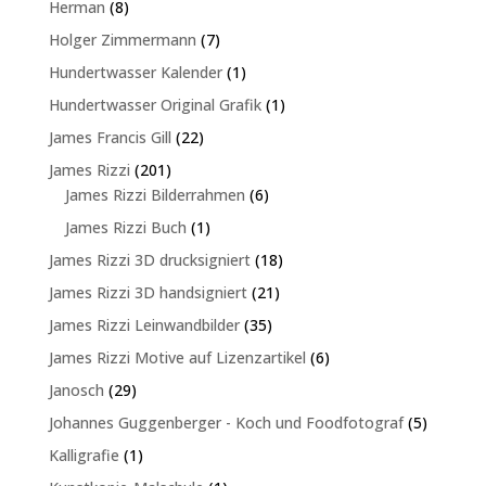
8
Herman
8
Produkte
7
Holger Zimmermann
7
Produkte
1
Hundertwasser Kalender
1
Produkt
1
Hundertwasser Original Grafik
1
Produkt
22
James Francis Gill
22
Produkte
201
James Rizzi
201
Produkte
6
James Rizzi Bilderrahmen
6
Produkte
1
James Rizzi Buch
1
Produkt
18
James Rizzi 3D drucksigniert
18
Produkte
21
James Rizzi 3D handsigniert
21
Produkte
35
James Rizzi Leinwandbilder
35
Produkte
6
James Rizzi Motive auf Lizenzartikel
6
Produkte
29
Janosch
29
Produkte
5
Johannes Guggenberger - Koch und Foodfotograf
5
Produkte
1
Kalligrafie
1
Produkt