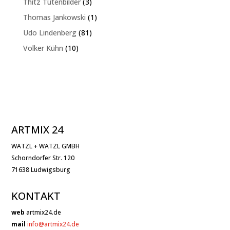
3
Thitz Tütenbilder
3
Produkte
1
Thomas Jankowski
1
Produkt
81
Udo Lindenberg
81
Produkte
10
Volker Kühn
10
Produkte
ARTMIX 24
WATZL + WATZL GMBH
Schorndorfer Str. 120
71638 Ludwigsburg
KONTAKT
web
artmix24.de
mail
info@artmix24.de