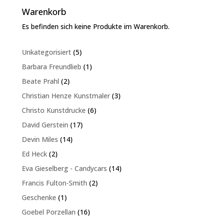
Warenkorb
Es befinden sich keine Produkte im Warenkorb.
5
Unkategorisiert
5
Produkte
1
Barbara Freundlieb
1
Produkt
2
Beate Prahl
2
Produkte
3
Christian Henze Kunstmaler
3
Produkte
6
Christo Kunstdrucke
6
Produkte
17
David Gerstein
17
Produkte
14
Devin Miles
14
Produkte
2
Ed Heck
2
Produkte
14
Eva Gieselberg - Candycars
14
Produkte
2
Francis Fulton-Smith
2
Produkte
1
Geschenke
1
Produkt
16
Goebel Porzellan
16