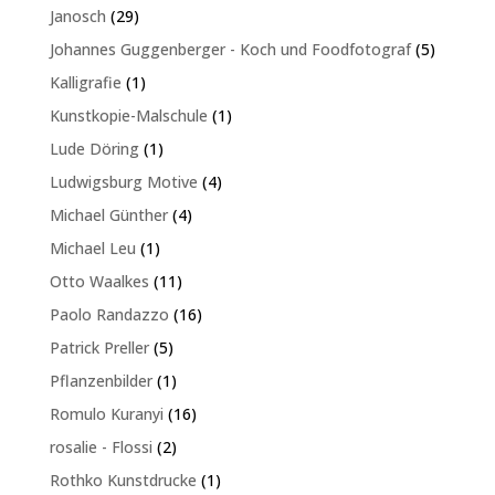
Produkte
29
Janosch
29
Produkte
5
Johannes Guggenberger - Koch und Foodfotograf
5
Produkte
1
Kalligrafie
1
Produkt
1
Kunstkopie-Malschule
1
Produkt
1
Lude Döring
1
Produkt
4
Ludwigsburg Motive
4
Produkte
4
Michael Günther
4
Produkte
1
Michael Leu
1
Produkt
11
Otto Waalkes
11
Produkte
16
Paolo Randazzo
16
Produkte
5
Patrick Preller
5
Produkte
1
Pflanzenbilder
1
Produkt
16
Romulo Kuranyi
16
Produkte
2
rosalie - Flossi
2
Produkte
1
Rothko Kunstdrucke
1