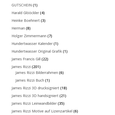
Produkte
1
GUTSCHEIN
1
Produkt
4
Harald Glööckler
4
Produkte
3
Heinke Boehnert
3
Produkte
8
Herman
8
Produkte
7
Holger Zimmermann
7
Produkte
1
Hundertwasser Kalender
1
Produkt
1
Hundertwasser Original Grafik
1
Produkt
22
James Francis Gill
22
Produkte
201
James Rizzi
201
Produkte
6
James Rizzi Bilderrahmen
6
Produkte
1
James Rizzi Buch
1
Produkt
18
James Rizzi 3D drucksigniert
18
Produkte
21
James Rizzi 3D handsigniert
21
Produkte
35
James Rizzi Leinwandbilder
35
Produkte
6
James Rizzi Motive auf Lizenzartikel
6