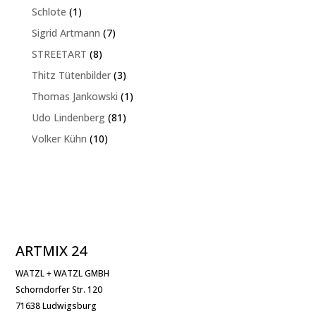
Produkt
1
Schlote
1
Produkt
7
Sigrid Artmann
7
Produkte
8
STREETART
8
Produkte
3
Thitz Tütenbilder
3
Produkte
1
Thomas Jankowski
1
Produkt
81
Udo Lindenberg
81
Produkte
10
Volker Kühn
10
Produkte
ARTMIX 24
WATZL + WATZL GMBH
Schorndorfer Str. 120
71638 Ludwigsburg