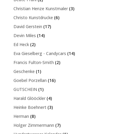
Produkte
3
Christian Henze Kunstmaler
3
Produkte
6
Christo Kunstdrucke
6
Produkte
17
David Gerstein
17
Produkte
14
Devin Miles
14
Produkte
2
Ed Heck
2
Produkte
14
Eva Gieselberg - Candycars
14
Produkte
2
Francis Fulton-Smith
2
Produkte
1
Geschenke
1
Produkt
16
Goebel Porzellan
16
Produkte
1
GUTSCHEIN
1
Produkt
4
Harald Glööckler
4
Produkte
3
Heinke Boehnert
3
Produkte
8
Herman
8
Produkte
7
Holger Zimmermann
7
Produkte
1