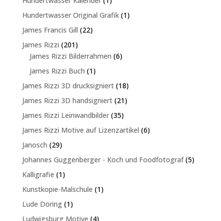
Hundertwasser Kalender
1
Produkt
1
Hundertwasser Original Grafik
1
Produkt
22
James Francis Gill
22
Produkte
201
James Rizzi
201
Produkte
6
James Rizzi Bilderrahmen
6
Produkte
1
James Rizzi Buch
1
Produkt
18
James Rizzi 3D drucksigniert
18
Produkte
21
James Rizzi 3D handsigniert
21
Produkte
35
James Rizzi Leinwandbilder
35
Produkte
6
James Rizzi Motive auf Lizenzartikel
6
Produkte
29
Janosch
29
Produkte
5
Johannes Guggenberger - Koch und Foodfotograf
5
Produkte
1
Kalligrafie
1
Produkt
1
Kunstkopie-Malschule
1
Produkt
1
Lude Döring
1
Produkt
4
Ludwigsburg Motive
4