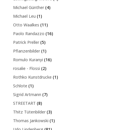
Produkte
4
Michael Günther
4
Produkte
1
Michael Leu
1
Produkt
11
Otto Waalkes
11
Produkte
16
Paolo Randazzo
16
Produkte
5
Patrick Preller
5
Produkte
1
Pflanzenbilder
1
Produkt
16
Romulo Kuranyi
16
Produkte
2
rosalie - Flossi
2
Produkte
1
Rothko Kunstdrucke
1
Produkt
1
Schlote
1
Produkt
7
Sigrid Artmann
7
Produkte
8
STREETART
8
Produkte
3
Thitz Tütenbilder
3
Produkte
1
Thomas Jankowski
1
Produkt
81
Udo Lindenberg
81