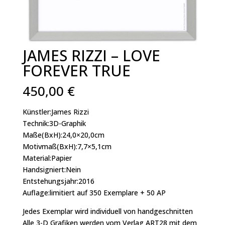
JAMES RIZZI – LOVE
FOREVER TRUE
450,00
€
Künstler:James Rizzi
Technik:3D-Graphik
Maße(BxH):24,0×20,0cm
Motivmaß(BxH):7,7×5,1cm
Material:Papier
Handsigniert:Nein
Entstehungsjahr:2016
Auflage:limitiert auf 350 Exemplare + 50 AP
Jedes Exemplar wird individuell von handgeschnitten
Alle 3-D Grafiken werden vom Verlag ART28 mit dem