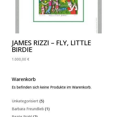
JAMES RIZZI – FLY, LITTLE
BIRDIE
1.000,00
€
Warenkorb
Es befinden sich keine Produkte im Warenkorb.
5
Unkategorisiert
5
Produkte
1
Barbara Freundlieb
1
Produkt
2
Beate Prahl
2