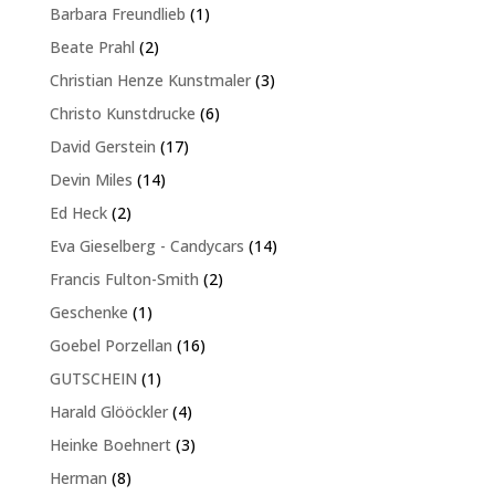
Produkte
1
Barbara Freundlieb
1
Produkt
2
Beate Prahl
2
Produkte
3
Christian Henze Kunstmaler
3
Produkte
6
Christo Kunstdrucke
6
Produkte
17
David Gerstein
17
Produkte
14
Devin Miles
14
Produkte
2
Ed Heck
2
Produkte
14
Eva Gieselberg - Candycars
14
Produkte
2
Francis Fulton-Smith
2
Produkte
1
Geschenke
1
Produkt
16
Goebel Porzellan
16
Produkte
1
GUTSCHEIN
1
Produkt
4
Harald Glööckler
4
Produkte
3
Heinke Boehnert
3
Produkte
8
Herman
8