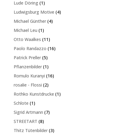
Produkt
1
Lude Döring
1
Produkt
4
Ludwigsburg Motive
4
Produkte
4
Michael Günther
4
Produkte
1
Michael Leu
1
Produkt
11
Otto Waalkes
11
Produkte
16
Paolo Randazzo
16
Produkte
5
Patrick Preller
5
Produkte
1
Pflanzenbilder
1
Produkt
16
Romulo Kuranyi
16
Produkte
2
rosalie - Flossi
2
Produkte
1
Rothko Kunstdrucke
1
Produkt
1
Schlote
1
Produkt
7
Sigrid Artmann
7
Produkte
8
STREETART
8
Produkte
3
Thitz Tütenbilder
3