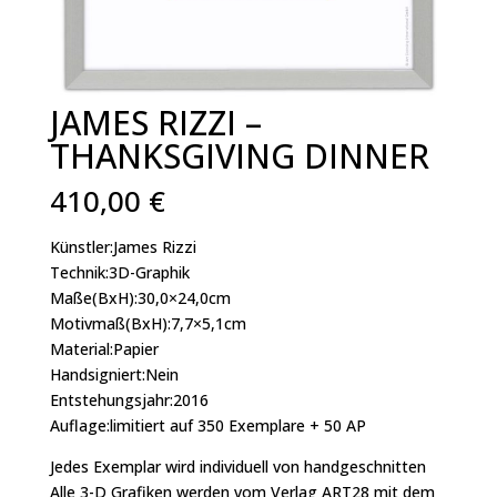
JAMES RIZZI –
THANKSGIVING DINNER
410,00
€
Künstler:James Rizzi
Technik:3D-Graphik
Maße(BxH):30,0×24,0cm
Motivmaß(BxH):7,7×5,1cm
Material:Papier
Handsigniert:Nein
Entstehungsjahr:2016
Auflage:limitiert auf 350 Exemplare + 50 AP
Jedes Exemplar wird individuell von handgeschnitten
Alle 3-D Grafiken werden vom Verlag ART28 mit dem