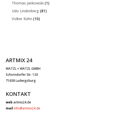
Produkte
1
Thomas Jankowski
1
Produkt
81
Udo Lindenberg
81
Produkte
10
Volker Kühn
10
Produkte
ARTMIX 24
WATZL + WATZL GMBH
Schorndorfer Str. 120
71638 Ludwigsburg
KONTAKT
web
artmix24.de
mail
info@artmix24.de