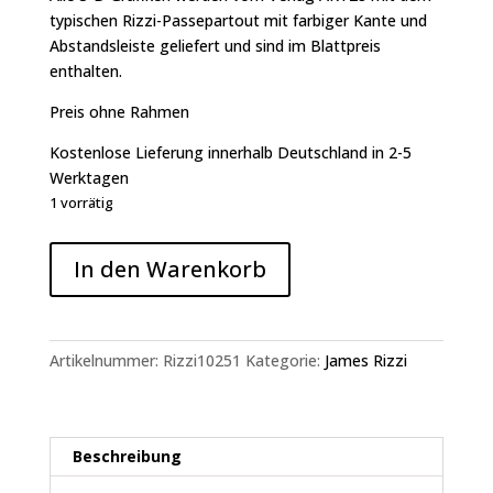
typischen Rizzi-Passepartout mit farbiger Kante und
Abstandsleiste geliefert und sind im Blattpreis
enthalten.
Preis ohne Rahmen
Kostenlose Lieferung innerhalb Deutschland in 2-5
Werktagen
1 vorrätig
JAMES
In den Warenkorb
RIZZI
-
THANKSGIVING
DINNER
Artikelnummer:
Rizzi10251
Kategorie:
James Rizzi
Menge
Beschreibung