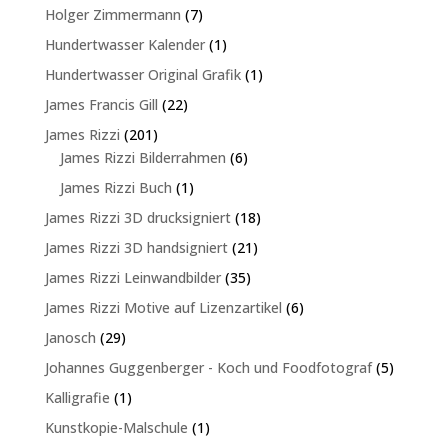
Produkte
7
Holger Zimmermann
7
Produkte
1
Hundertwasser Kalender
1
Produkt
1
Hundertwasser Original Grafik
1
Produkt
22
James Francis Gill
22
Produkte
201
James Rizzi
201
Produkte
6
James Rizzi Bilderrahmen
6
Produkte
1
James Rizzi Buch
1
Produkt
18
James Rizzi 3D drucksigniert
18
Produkte
21
James Rizzi 3D handsigniert
21
Produkte
35
James Rizzi Leinwandbilder
35
Produkte
6
James Rizzi Motive auf Lizenzartikel
6
Produkte
29
Janosch
29
Produkte
5
Johannes Guggenberger - Koch und Foodfotograf
5
Produkte
1
Kalligrafie
1
Produkt
1
Kunstkopie-Malschule
1