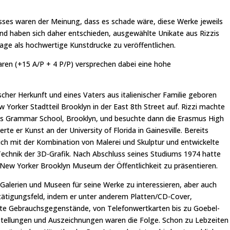
asses waren der Meinung, dass es schade wäre, diese Werke jeweils
 haben sich daher entschieden, ausgewählte Unikate aus Rizzis
lage als hochwertige Kunstdrucke zu veröffentlichen.
aren (+15 A/P + 4 P/P) versprechen dabei eine hohe
scher Herkunft und eines Vaters aus italienischer Familie geboren
 Yorker Stadtteil Brooklyn in der East 8th Street auf. Rizzi machte
nts Grammar School, Brooklyn, und besuchte dann die Erasmus High
rte er Kunst an der University of Florida in Gainesville. Bereits
ich mit der Kombination von Malerei und Skulptur und entwickelte
Technik der 3D-Grafik. Nach Abschluss seines Studiums 1974 hatte
m New Yorker Brooklyn Museum der Öffentlichkeit zu präsentieren.
Galerien und Museen für seine Werke zu interessieren, aber auch
etätigungsfeld, indem er unter anderem Platten/CD-Cover,
te Gebrauchsgegenstände, von Telefonwertkarten bis zu Goebel-
usstellungen und Auszeichnungen waren die Folge. Schon zu Lebzeiten