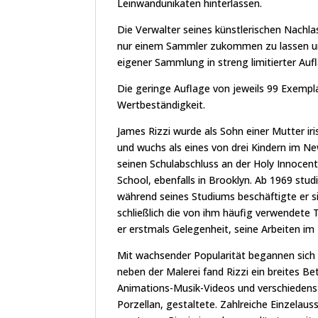
Leinwandunikaten hinterlassen.
Die Verwalter seines künstlerischen Nachl
nur einem Sammler zukommen zu lassen und
eigener Sammlung in streng limitierter Auf
Die geringe Auflage von jeweils 99 Exempl
Wertbeständigkeit.
James Rizzi wurde als Sohn einer Mutter iri
und wuchs als eines von drei Kindern im New
seinen Schulabschluss an der Holy Innoce
School, ebenfalls in Brooklyn. Ab 1969 studie
während seines Studiums beschäftigte er s
schließlich die von ihm häufig verwendete 
er erstmals Gelegenheit, seine Arbeiten i
Mit wachsender Popularität begannen sich 
neben der Malerei fand Rizzi ein breites B
Animations-Musik-Videos und verschiedens
Porzellan, gestaltete. Zahlreiche Einzela