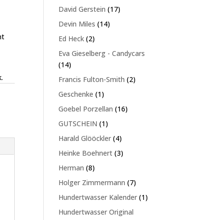
Produkte
17
David Gerstein
17
Produkte
14
Devin Miles
14
Produkte
mt
2
Ed Heck
2
Produkte
Eva Gieselberg - Candycars
14
14
Produkte
.
2
Francis Fulton-Smith
2
Produkte
1
Geschenke
1
Produkt
16
Goebel Porzellan
16
Produkte
1
GUTSCHEIN
1
Produkt
4
Harald Glööckler
4
Produkte
3
Heinke Boehnert
3
Produkte
8
Herman
8
Produkte
7
Holger Zimmermann
7
Produkte
1
Hundertwasser Kalender
1
Produkt
Hundertwasser Original