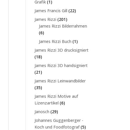
1
Grafik
1
Produkt
22
James Francis Gill
22
Produkte
201
James Rizzi
201
Produkte
James Rizzi Bilderrahmen
6
6
Produkte
1
James Rizzi Buch
1
Produkt
James Rizzi 3D drucksigniert
18
18
Produkte
James Rizzi 3D handsigniert
21
21
Produkte
James Rizzi Leinwandbilder
35
35
Produkte
James Rizzi Motive auf
6
Lizenzartikel
6
Produkte
29
Janosch
29
Produkte
Johannes Guggenberger -
5
Koch und Foodfotograf
5