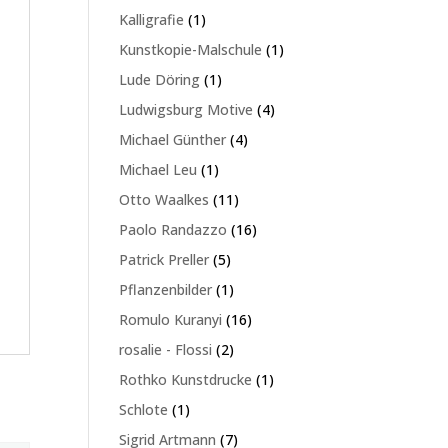
Produkte
1
Kalligrafie
1
Produkt
1
Kunstkopie-Malschule
1
Produkt
1
Lude Döring
1
Produkt
4
Ludwigsburg Motive
4
Produkte
4
Michael Günther
4
Produkte
1
Michael Leu
1
Produkt
11
Otto Waalkes
11
Produkte
16
Paolo Randazzo
16
Produkte
5
Patrick Preller
5
Produkte
1
Pflanzenbilder
1
Produkt
16
Romulo Kuranyi
16
Produkte
2
rosalie - Flossi
2
Produkte
1
Rothko Kunstdrucke
1
Produkt
1
Schlote
1
Produkt
7
Sigrid Artmann
7