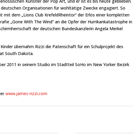
enössischen Künstler der Pop Art, und er ist es bis heute geblieben.
t deutschen Organisationen für wohltätige Zwecke engagiert. So
t mit dem „Lions Club KrefeldRheintor“ der Erlös einer kompletten
ografie „Gone With The Wind“ an die Opfer der Hurrikankatastrophe in
Schirmherrschaft der deutschen Bundeskanzlerin Angela Merkel
Kinder übernahm Rizzi die Patenschaft für ein Schulprojekt des
at South Dakota.
mber 2011 in seinem Studio im Stadtteil SoHo im New Yorker Bezirk
er
www.james-rizzi.com