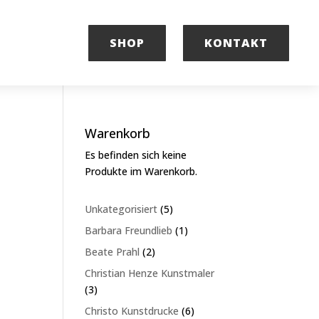
SHOP
KONTAKT
Warenkorb
Es befinden sich keine
Produkte im Warenkorb.
5
Unkategorisiert
5
Produkte
1
Barbara Freundlieb
1
Produkt
2
Beate Prahl
2
Produkte
Christian Henze Kunstmaler
3
3
Produkte
6
Christo Kunstdrucke
6