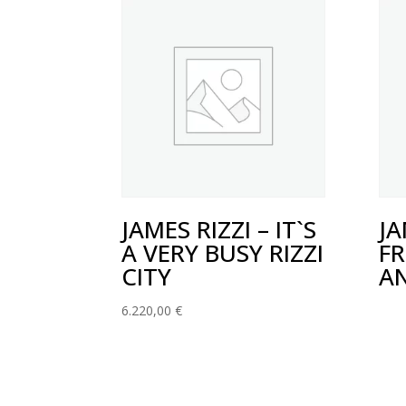
JAMES RIZZI – IT`S
JA
A VERY BUSY RIZZI
F
CITY
A
6.220,00
€