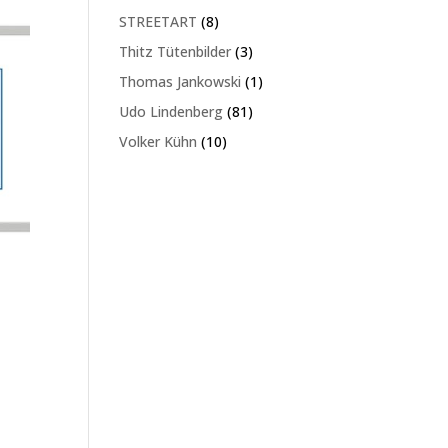
Produkte
8
STREETART
8
Produkte
3
Thitz Tütenbilder
3
Produkte
1
Thomas Jankowski
1
Produkt
81
Udo Lindenberg
81
Produkte
10
Volker Kühn
10
Produkte