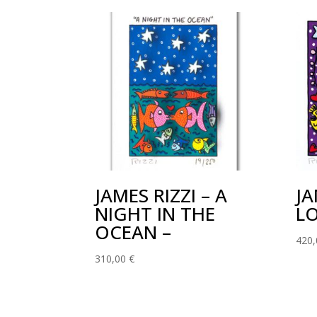
JAMES RIZZI – A
JA
NIGHT IN THE
LO
OCEAN –
420
310,00
€