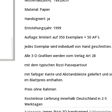
Motivmaß(BxH):
18x26cm
Material: Papier
Handsigniert: ja
Entstehungsjahr: 1999
Auflage: limitiert auf 350 Exemplare + 50 AP`s
Jedes Exemplar wird individuell von Hand geschnitten.
Alle 3-D Grafiken werden vom Verlag Art 28
mit dem typischen Rizzi-Passepartout
mit farbiger Kante und Abstandsleiste geliefert und s
im Blattpreis enthalten.
Preis ohne Rahmen
Kostenlose Lieferung innerhalb Deutschland in 2-5
Werktagen
Kategorie:
James Rizzi 3D handsigniert
Schlagwörter: