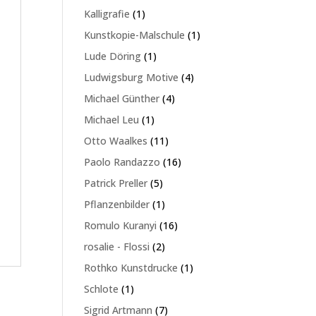
Produkte
1
Kalligrafie
1
Produkt
1
Kunstkopie-Malschule
1
Produkt
1
Lude Döring
1
Produkt
4
Ludwigsburg Motive
4
Produkte
4
Michael Günther
4
Produkte
1
Michael Leu
1
Produkt
11
Otto Waalkes
11
Produkte
16
Paolo Randazzo
16
Produkte
5
Patrick Preller
5
Produkte
1
Pflanzenbilder
1
Produkt
16
Romulo Kuranyi
16
Produkte
2
rosalie - Flossi
2
Produkte
1
Rothko Kunstdrucke
1
Produkt
1
Schlote
1
Produkt
7
Sigrid Artmann
7