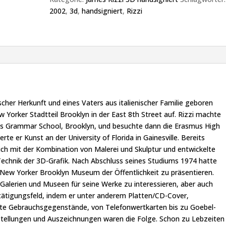
2002
,
3d
,
handsigniert
,
Rizzi
scher Herkunft und eines Vaters aus italienischer Familie geboren
 Yorker Stadtteil Brooklyn in der East 8th Street auf. Rizzi machte
nts Grammar School, Brooklyn, und besuchte dann die Erasmus High
rte er Kunst an der University of Florida in Gainesville. Bereits
ich mit der Kombination von Malerei und Skulptur und entwickelte
Technik der 3D-Grafik. Nach Abschluss seines Studiums 1974 hatte
m New Yorker Brooklyn Museum der Öffentlichkeit zu präsentieren.
Galerien und Museen für seine Werke zu interessieren, aber auch
etätigungsfeld, indem er unter anderem Platten/CD-Cover,
te Gebrauchsgegenstände, von Telefonwertkarten bis zu Goebel-
usstellungen und Auszeichnungen waren die Folge. Schon zu Lebzeiten