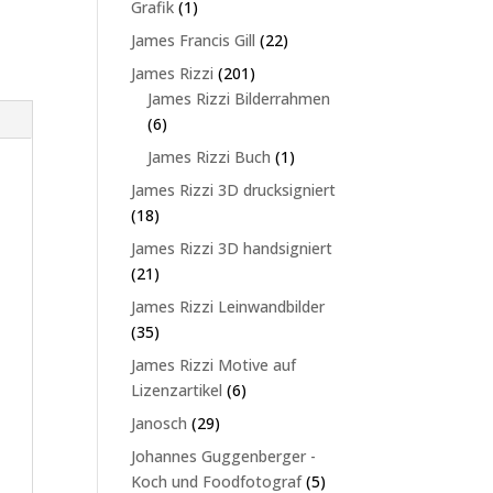
1
Grafik
1
Produkt
22
James Francis Gill
22
Produkte
201
James Rizzi
201
Produkte
James Rizzi Bilderrahmen
6
6
Produkte
1
James Rizzi Buch
1
Produkt
James Rizzi 3D drucksigniert
18
18
Produkte
James Rizzi 3D handsigniert
21
21
Produkte
James Rizzi Leinwandbilder
35
35
Produkte
James Rizzi Motive auf
6
Lizenzartikel
6
Produkte
29
Janosch
29
Produkte
Johannes Guggenberger -
5
Koch und Foodfotograf
5