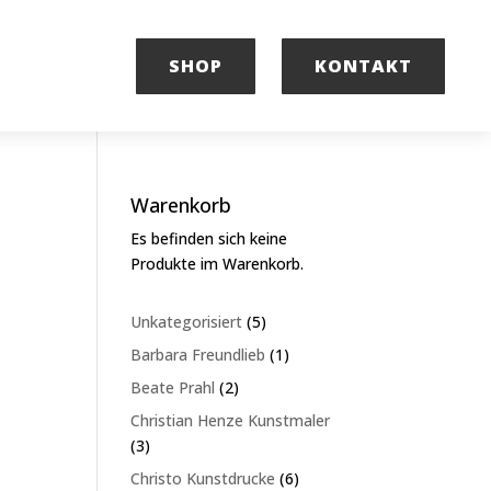
SHOP
KONTAKT
Warenkorb
Es befinden sich keine
Produkte im Warenkorb.
5
Unkategorisiert
5
Produkte
1
Barbara Freundlieb
1
Produkt
2
Beate Prahl
2
Produkte
Christian Henze Kunstmaler
3
3
Produkte
6
Christo Kunstdrucke
6