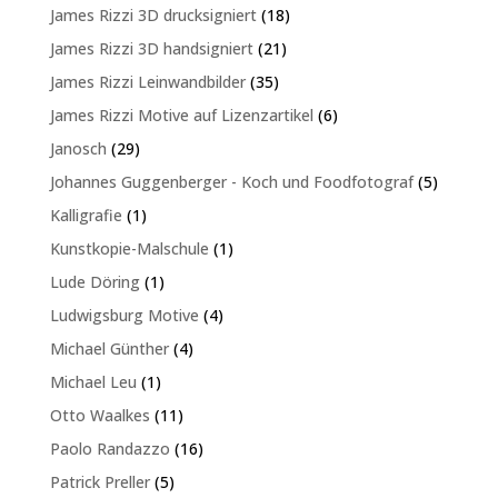
Produkt
18
James Rizzi 3D drucksigniert
18
Produkte
21
James Rizzi 3D handsigniert
21
Produkte
35
James Rizzi Leinwandbilder
35
Produkte
6
James Rizzi Motive auf Lizenzartikel
6
Produkte
29
Janosch
29
Produkte
5
Johannes Guggenberger - Koch und Foodfotograf
5
Produkte
1
Kalligrafie
1
Produkt
1
Kunstkopie-Malschule
1
Produkt
1
Lude Döring
1
Produkt
4
Ludwigsburg Motive
4
Produkte
4
Michael Günther
4
Produkte
1
Michael Leu
1
Produkt
11
Otto Waalkes
11
Produkte
16
Paolo Randazzo
16
Produkte
5
Patrick Preller
5