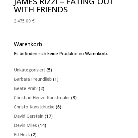
JAMES RIZZI – EATING OUT
WITH FRIENDS
2.475,00
€
Warenkorb
Es befinden sich keine Produkte im Warenkorb.
5
Unkategorisiert
5
Produkte
1
Barbara Freundlieb
1
Produkt
2
Beate Prahl
2
Produkte
3
Christian Henze Kunstmaler
3
Produkte
6
Christo Kunstdrucke
6
Produkte
17
David Gerstein
17
Produkte
14
Devin Miles
14
Produkte
2
Ed Heck
2