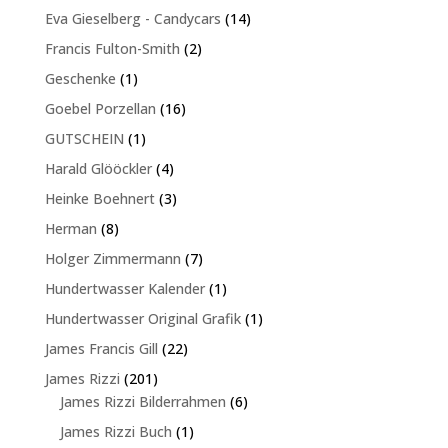
Produkte
14
Eva Gieselberg - Candycars
14
Produkte
2
Francis Fulton-Smith
2
Produkte
1
Geschenke
1
Produkt
16
Goebel Porzellan
16
Produkte
1
GUTSCHEIN
1
Produkt
4
Harald Glööckler
4
Produkte
3
Heinke Boehnert
3
Produkte
8
Herman
8
Produkte
7
Holger Zimmermann
7
Produkte
1
Hundertwasser Kalender
1
Produkt
1
Hundertwasser Original Grafik
1
Produkt
22
James Francis Gill
22
Produkte
201
James Rizzi
201
Produkte
6
James Rizzi Bilderrahmen
6
Produkte
1
James Rizzi Buch
1