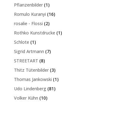
Produkte
1
Pflanzenbilder
1
Produkt
16
Romulo Kuranyi
16
Produkte
2
rosalie - Flossi
2
Produkte
1
Rothko Kunstdrucke
1
Produkt
1
Schlote
1
Produkt
7
Sigrid Artmann
7
Produkte
8
STREETART
8
Produkte
3
Thitz Tütenbilder
3
Produkte
1
Thomas Jankowski
1
Produkt
81
Udo Lindenberg
81
Produkte
10
Volker Kühn
10
Produkte