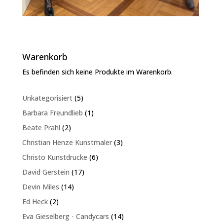
Warenkorb
Es befinden sich keine Produkte im Warenkorb.
5
Unkategorisiert
5
Produkte
1
Barbara Freundlieb
1
Produkt
2
Beate Prahl
2
Produkte
3
Christian Henze Kunstmaler
3
Produkte
6
Christo Kunstdrucke
6
Produkte
17
David Gerstein
17
Produkte
14
Devin Miles
14
Produkte
2
Ed Heck
2
Produkte
14
Eva Gieselberg - Candycars
14