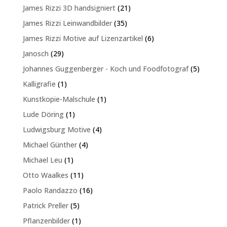
Produkte
21
James Rizzi 3D handsigniert
21
Produkte
35
James Rizzi Leinwandbilder
35
Produkte
6
James Rizzi Motive auf Lizenzartikel
6
Produkte
29
Janosch
29
Produkte
5
Johannes Guggenberger - Koch und Foodfotograf
5
Produkte
1
Kalligrafie
1
Produkt
1
Kunstkopie-Malschule
1
Produkt
1
Lude Döring
1
Produkt
4
Ludwigsburg Motive
4
Produkte
4
Michael Günther
4
Produkte
1
Michael Leu
1
Produkt
11
Otto Waalkes
11
Produkte
16
Paolo Randazzo
16
Produkte
5
Patrick Preller
5
Produkte
1
Pflanzenbilder
1