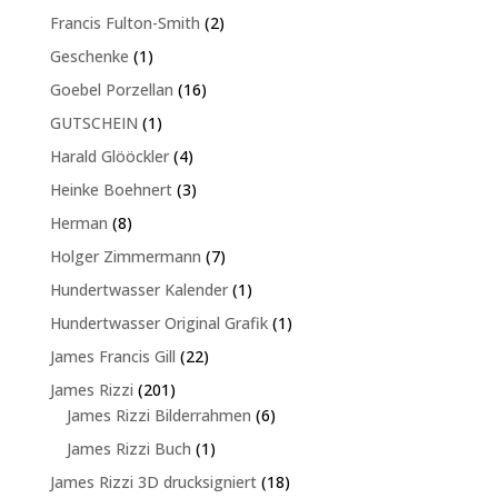
Produkte
2
Francis Fulton-Smith
2
Produkte
1
Geschenke
1
Produkt
16
Goebel Porzellan
16
Produkte
1
GUTSCHEIN
1
Produkt
4
Harald Glööckler
4
Produkte
3
Heinke Boehnert
3
Produkte
8
Herman
8
Produkte
7
Holger Zimmermann
7
Produkte
1
Hundertwasser Kalender
1
Produkt
1
Hundertwasser Original Grafik
1
Produkt
22
James Francis Gill
22
Produkte
201
James Rizzi
201
Produkte
6
James Rizzi Bilderrahmen
6
Produkte
1
James Rizzi Buch
1
Produkt
18
James Rizzi 3D drucksigniert
18