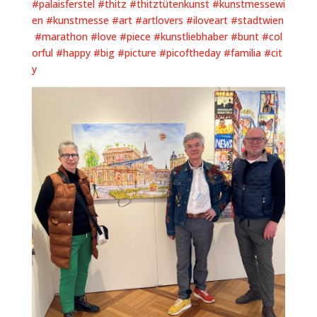
#palaisferstel
#thitz
#thitztütenkunst
#kunstmessewi
en
#kunstmesse
#art
#artlovers
#iloveart
#stadtwien
#marathon
#love
#piece
#kunstliebhaber
#bunt
#col
orful
#happy
#big
#picture
#picoftheday
#familia
#cit
y