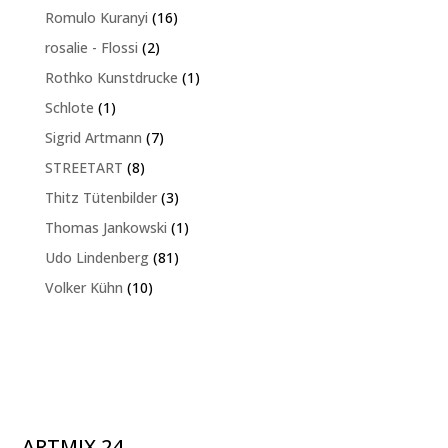
Produkt
16
Romulo Kuranyi
16
Produkte
2
rosalie - Flossi
2
Produkte
1
Rothko Kunstdrucke
1
Produkt
1
Schlote
1
Produkt
7
Sigrid Artmann
7
Produkte
8
STREETART
8
Produkte
3
Thitz Tütenbilder
3
Produkte
1
Thomas Jankowski
1
Produkt
81
Udo Lindenberg
81
Produkte
10
Volker Kühn
10
Produkte
ARTMIX 24