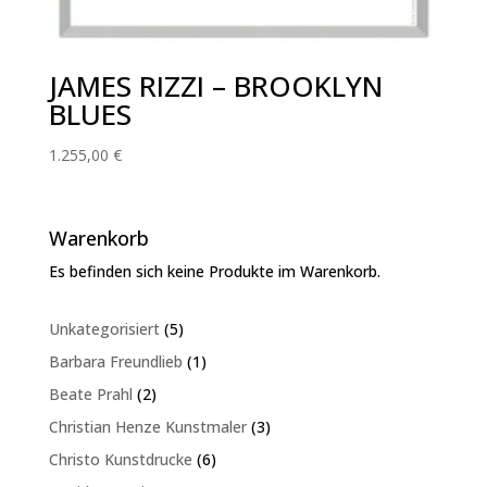
JAMES RIZZI – BROOKLYN
BLUES
1.255,00
€
Warenkorb
Es befinden sich keine Produkte im Warenkorb.
5
Unkategorisiert
5
Produkte
1
Barbara Freundlieb
1
Produkt
2
Beate Prahl
2
Produkte
3
Christian Henze Kunstmaler
3
Produkte
6
Christo Kunstdrucke
6
Produkte