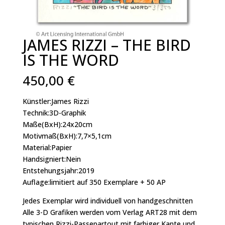
JAMES RIZZI – THE BIRD
IS THE WORD
450,00
€
Künstler:James Rizzi
Technik:3D-Graphik
Maße(BxH):24x20cm
Motivmaß(BxH):7,7×5,1cm
Material:Papier
Handsigniert:Nein
Entstehungsjahr:2019
Auflage:limitiert auf 350 Exemplare + 50 AP
Jedes Exemplar wird individuell von handgeschnitten
Alle 3-D Grafiken werden vom Verlag ART28 mit dem
typischen Rizzi-Passepartout mit farbiger Kante und