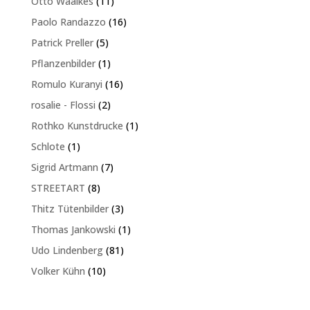
11
Otto Waalkes
11
Produkte
16
Paolo Randazzo
16
Produkte
5
Patrick Preller
5
Produkte
1
Pflanzenbilder
1
Produkt
16
Romulo Kuranyi
16
Produkte
2
rosalie - Flossi
2
Produkte
1
Rothko Kunstdrucke
1
Produkt
1
Schlote
1
Produkt
7
Sigrid Artmann
7
Produkte
8
STREETART
8
Produkte
3
Thitz Tütenbilder
3
Produkte
1
Thomas Jankowski
1
Produkt
81
Udo Lindenberg
81
Produkte
10
Volker Kühn
10
Produkte