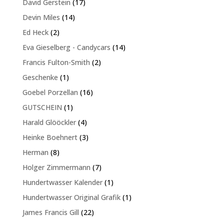
17
David Gerstein
17
Produkte
14
Devin Miles
14
Produkte
2
Ed Heck
2
Produkte
14
Eva Gieselberg - Candycars
14
Produkte
2
Francis Fulton-Smith
2
Produkte
1
Geschenke
1
Produkt
16
Goebel Porzellan
16
Produkte
1
GUTSCHEIN
1
Produkt
4
Harald Glööckler
4
Produkte
3
Heinke Boehnert
3
Produkte
8
Herman
8
Produkte
7
Holger Zimmermann
7
Produkte
1
Hundertwasser Kalender
1
Produkt
1
Hundertwasser Original Grafik
1
Produkt
22
James Francis Gill
22
Produkte