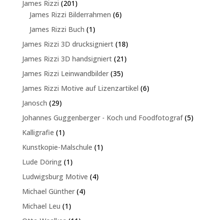
201
James Rizzi
201
Produkte
6
James Rizzi Bilderrahmen
6
Produkte
1
James Rizzi Buch
1
Produkt
18
James Rizzi 3D drucksigniert
18
Produkte
21
James Rizzi 3D handsigniert
21
Produkte
35
James Rizzi Leinwandbilder
35
Produkte
6
James Rizzi Motive auf Lizenzartikel
6
Produkte
29
Janosch
29
Produkte
5
Johannes Guggenberger - Koch und Foodfotograf
5
Produkte
1
Kalligrafie
1
Produkt
1
Kunstkopie-Malschule
1
Produkt
1
Lude Döring
1
Produkt
4
Ludwigsburg Motive
4
Produkte
4
Michael Günther
4
Produkte
1
Michael Leu
1
Produkt